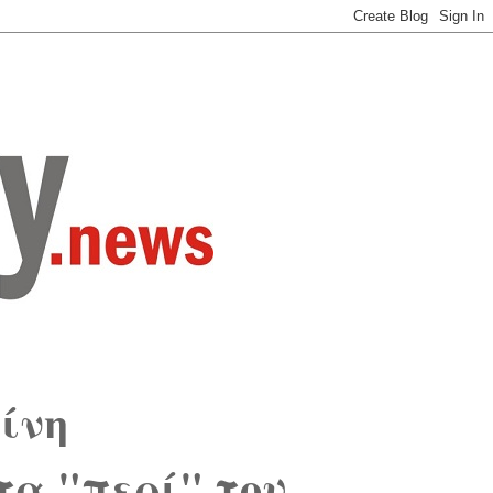
ίνη
τα "περί" του