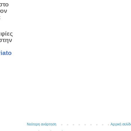
στο
τον
ε
αφίες
στην
iato
Νεότερη ανάρτηση
Αρχική σελίδ