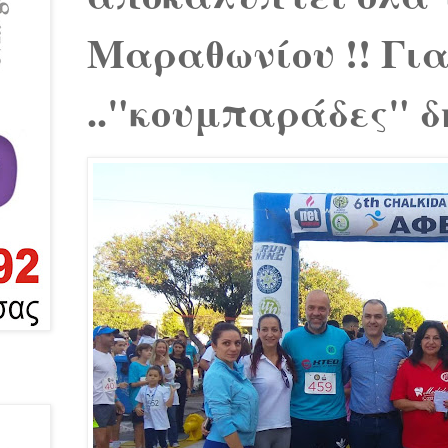
Μαραθωνίου !! Για
.."κουμπαράδες" δ