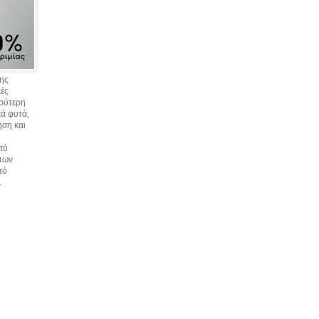
σης
κές
υρύτερη
ά φυτά,
ηση και
πό
 των
πό
.