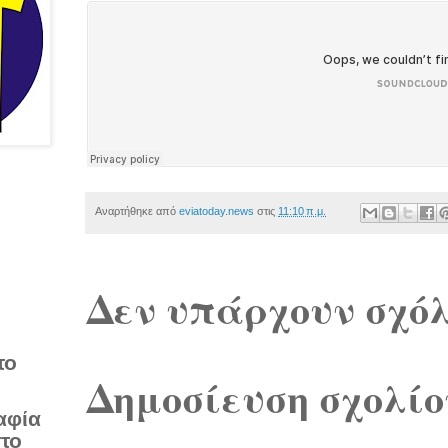
Αναρτήθηκε από
eviatoday.news
στις
11:10 π.μ.
Δεν υπάρχουν σχόλ
το
Δημοσίευση σχολίο
αφία
στο