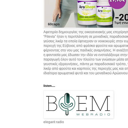
Αφετηρία δημιουργίας της οικογενειακής μας επιχείρη
“Filevia” ήταν η περιπλάνηση σε μοναδικές παραδοσια
γεύσεις λικέρ τα οποία έφτιαχναν οι νοικοκυρές στην ε
περιοχή της Εύβοιας από φρέσκα φρούτα και αρωματικ
φέρνοντας στο νου μας παιδικές αναμνήσεις. Η αναζήτ
η φαντασία μας έδωσαν την ιδέα να ενσταλάξουμε στην
παραγωγή όλον αυτό τον πλούτο των γνώσεων μέσα α
γευστικές εξερευνήσεις, πάντα με παραδοσιακό τρόπο,
λικέρ από φρούτα και καρπούς της περιοχής μας και α
ιδιαίτερα αρωματικά φυτά και του μοναδικού Αρώοινου
listen....
elegant radio