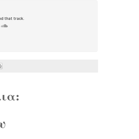
ια:
υ