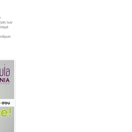
α
τηση των
αύσιμά
αυσίμων