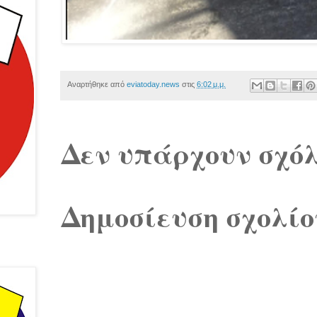
Αναρτήθηκε από
eviatoday.news
στις
6:02 μ.μ.
Δεν υπάρχουν σχόλ
Δημοσίευση σχολίο