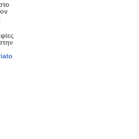
στο
τον
ε
αφίες
στην
iato