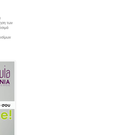
α
τηση των
αύσιμά
αυσίμων