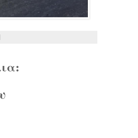
ια:
υ