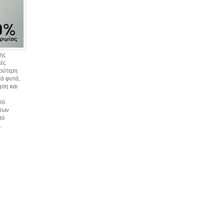
σης
κές
υρύτερη
ά φυτά,
ηση και
πό
 των
πό
.