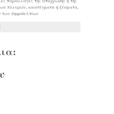
λές παραλλαγές της απόχρωσης ή της
 των πλευρών, καιστίγματα ή ξέσματα,
υ των ψηφοδελτίων
ια:
υ