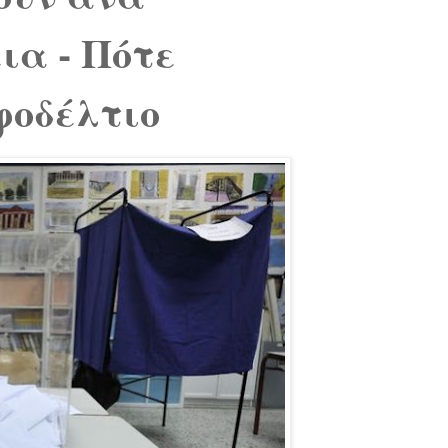
ια - Πότε
φοδέλτιο