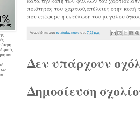
κατά την κοπή των φύλλων του χαρτιού,απ
ποιότητας του χαρτιού,ατέλειες στην κοπή
που επέφερε η εκτύπωση του μεγάλου όγκο
Αναρτήθηκε από
eviatoday.news
στις
7:25 μ.μ.
σης
κές
υρύτερη
ά φυτά,
ηση και
Δεν υπάρχουν σχόλ
πό
 των
πό
.
Δημοσίευση σχολίο