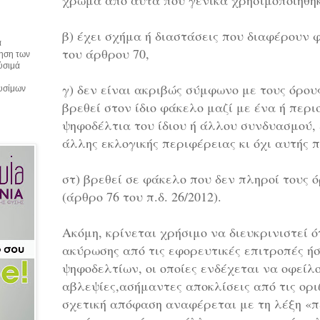
χρώμα από αυτά που γενικά χρησιμοποιήθη
β) έχει σχήμα ή διαστάσεις που διαφέρουν 
α
του άρθρου 70,
τηση των
αύσιμά
γ) δεν είναι ακριβώς σύμφωνο με τους όρους
αυσίμων
βρεθεί στον ίδιο φάκελο μαζί με ένα ή πε
ψηφοδέλτια του ίδιου ή άλλου συνδυασμού, 
άλλης εκλογικής περιφέρειας κι όχι αυτής
στ) βρεθεί σε φάκελο που δεν πληροί τους ό
(άρθρο 76 του π.δ. 26/2012).
Ακόμη, κρίνεται χρήσιμο να διευκρινιστεί 
ακύρωσης από τις εφορευτικές επιτροπές ή
ψηφοδελτίων, οι οποίες ενδέχεται να οφείλ
αβλεψίες,ασήμαντες αποκλίσεις από τις οριζ
σχετική απόφαση αναφέρεται με τη λέξη «