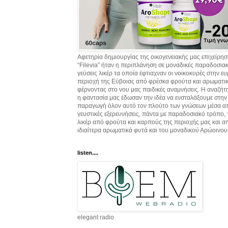
Αφετηρία δημιουργίας της οικογενειακής μας επιχείρη
“Filevia” ήταν η περιπλάνηση σε μοναδικές παραδοσια
γεύσεις λικέρ τα οποία έφτιαχναν οι νοικοκυρές στην ε
περιοχή της Εύβοιας από φρέσκα φρούτα και αρωματικ
φέρνοντας στο νου μας παιδικές αναμνήσεις. Η αναζήτ
η φαντασία μας έδωσαν την ιδέα να ενσταλάξουμε στην
παραγωγή όλον αυτό τον πλούτο των γνώσεων μέσα α
γευστικές εξερευνήσεις, πάντα με παραδοσιακό τρόπο,
λικέρ από φρούτα και καρπούς της περιοχής μας και α
ιδιαίτερα αρωματικά φυτά και του μοναδικού Αρώοινου
listen....
elegant radio