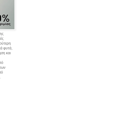
σης
κές
υρύτερη
ά φυτά,
ηση και
πό
 των
πό
.