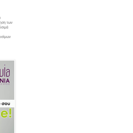
α
τηση των
αύσιμά
αυσίμων