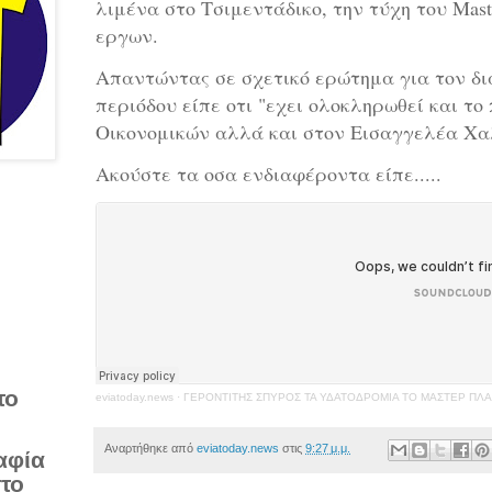
λιμένα στο Τσιμεντάδικο, την τύχη του Mast
εργων.
Απαντώντας σε σχετικό ερώτημα για τον δι
περιόδου είπε οτι "εχει ολοκληρωθεί και το
Οικονομικών αλλά και στον Εισαγγελέα Χα
Ακούστε τα οσα ενδιαφέροντα είπε.....
το
eviatoday.news
·
ΓΕΡΟΝΤΙΤΗΣ ΣΠΥΡΟΣ ΤΑ ΥΔΑΤΟΔΡΟΜΙΑ ΤΟ ΜΑΣΤΕΡ ΠΛΑ
Αναρτήθηκε από
eviatoday.news
στις
9:27 μ.μ.
αφία
στο