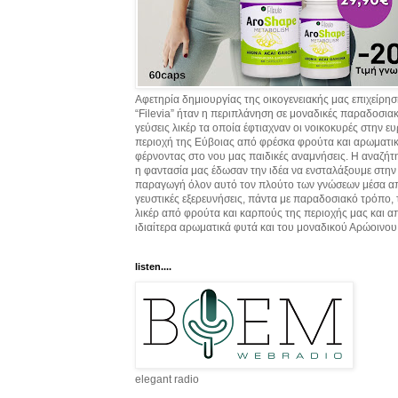
Αφετηρία δημιουργίας της οικογενειακής μας επιχείρη
“Filevia” ήταν η περιπλάνηση σε μοναδικές παραδοσια
γεύσεις λικέρ τα οποία έφτιαχναν οι νοικοκυρές στην ε
περιοχή της Εύβοιας από φρέσκα φρούτα και αρωματικ
φέρνοντας στο νου μας παιδικές αναμνήσεις. Η αναζήτ
η φαντασία μας έδωσαν την ιδέα να ενσταλάξουμε στην
παραγωγή όλον αυτό τον πλούτο των γνώσεων μέσα α
γευστικές εξερευνήσεις, πάντα με παραδοσιακό τρόπο,
λικέρ από φρούτα και καρπούς της περιοχής μας και α
ιδιαίτερα αρωματικά φυτά και του μοναδικού Αρώοινου
listen....
elegant radio