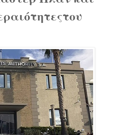
εραιότητεςτου