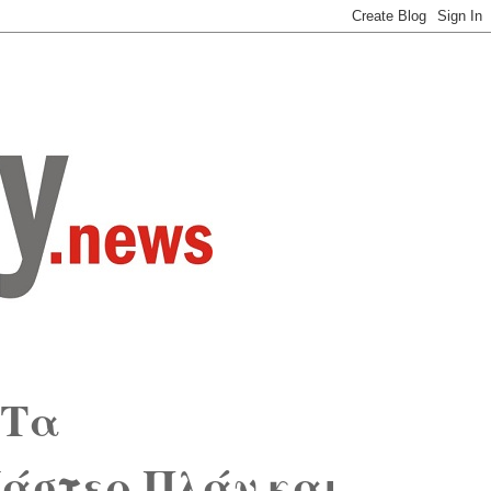
"Τα
Μάστερ Πλάν και