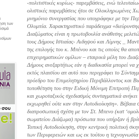
-πολιτιστικές κυρίως- παρεμβάσεις, ενώ τελευταίω
ολιστικές παρεμβάσεις ήτοι σε Ολοκληρωμένες Χ
μνημόνιο συνεργασίας που υπογράφηκε με την Περ
α
τηση των
Ολυμπία. Χαρακτηριστικό παράδειγμα «διεύρυνσης»
αύσιμά
Διαζώματος είναι η πρωτοβουλία ανάθεσης μελετ
αυσίμων
τους Δήμους Ιστιαίας- Αιδηψού και Λίμνης _ Μαντ
της επιλογής του κ. Μπένου και τις οποίες θα απ
επιχειρηματικών ομίλων – εταιρικά μέλη του Διαζώ
Δήμους ανεξαρτήτως εάν η διαδικασία μπορεί να χ
εκτός πλαισίου απ αυτό που περιγράφει το Σύνταγ
πρόεδρο του Επιμελητηρίου Περιβάλλοντος και Βι
τοποθέτηση του στην Ειδική Μόνιμη Επιτροπή Πε
και χωροταξικός σχεδιασμός συνταγματικά ανήκει 
εκχωρηθεί ούτε καν στην Αυτοδιοίκηση». Βέβαια 
διαπροσωπική σχέση με τον Στ. Μπενο (κατ ‘ομολο
σωματείου Διάζωμα) πρόσωπα που υπήρξαν ή βρίσ
Τοπική Αυτοδιοίκηση, στην κεντρική πολιτική σκην
των Περιφερειών και ως εκ τούτου η τεχνογνωσία