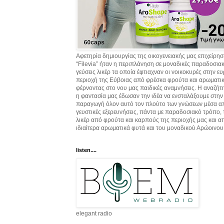
Αφετηρία δημιουργίας της οικογενειακής μας επιχείρη
“Filevia” ήταν η περιπλάνηση σε μοναδικές παραδοσια
γεύσεις λικέρ τα οποία έφτιαχναν οι νοικοκυρές στην ε
περιοχή της Εύβοιας από φρέσκα φρούτα και αρωματικ
φέρνοντας στο νου μας παιδικές αναμνήσεις. Η αναζήτ
η φαντασία μας έδωσαν την ιδέα να ενσταλάξουμε στην
παραγωγή όλον αυτό τον πλούτο των γνώσεων μέσα α
γευστικές εξερευνήσεις, πάντα με παραδοσιακό τρόπο,
λικέρ από φρούτα και καρπούς της περιοχής μας και α
ιδιαίτερα αρωματικά φυτά και του μοναδικού Αρώοινου
listen....
elegant radio