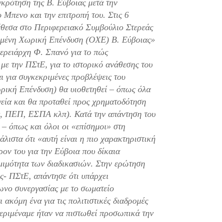
κρότηση της Β. Εύβοιας μετά την
 Μπενο και την επιτροπή του. Στις 6
θεσα στο Περιφερειακό Συμβούλιο Στερεάς
ωμένη Χωρική Επένδυση (ΟΧΕ) Β. Εύβοιας»
φερειάρχη Φ. Σπανό για το πώς
με την ΠΣτΕ, για το ιστορικό ανάθεσης του
 για συγκεκριμένες προβλέψεις του
ή Επένδυση) θα υιοθετηθεί – όπως όλα
γεία και θα προταθεί προς χρηματοδότηση
ης, ΠΕΠ, ΕΣΠΑ κλπ). Κατά την απάντηση του
 – όπως και όλοι οι «επίσημοι» στη
λιστα ότι «αυτή είναι η πιο χαρακτηριστική
ρον του για την Εύβοια που δίκαια
μιμότητα των διαδικασιών. Στην ερώτηση
ς- ΠΣτΕ, απάντησε ότι υπάρχει
νο συνεργασίας με το σωματείο
ακόμη ένα για τις πολιτιστικές διαδρομές
εριμέναμε ήταν να πιστωθεί προσωπικά την