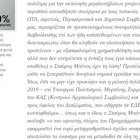
πολύτιμη για την εκπόνηση μεγαλεπήβολων project
περισσού οποιαδήποτε συνέργεια με τους τυπικούς 
ΟΤΑ, αιρετούς, Περιφερειακά και Δημοτικά Συμβο
μας, περιορίζεται σε προσκεκλημένους συνομιλητέ
διαβούλευσης επί των ήδη κατατεθειμένων και επ
σης
κές
διεκπαιρεωτες όταν θα κληθούν να υλοποιήσουν τα
υρύτερη
προτείνουν - με εξασφαλισμένη χρηματοδότηση και
ά φυτά,
ηση και
αλλά που δεν επιτρέπεται η ένταξη τους (για κάπο
υποθέτω) ο Σταύρος Μπένος έχει τη λύση! Προτείν
πό
 των
ώστε να ξεπεραστούν δυνητικά νομικά εμπόδια που 
πό
.
Ίσως έτσι να μην είχε προκύψει και η μελανή σελί
2019 – επί Υπουργού Πολιτισμού, Μυρσίνης Ζορ
του ΚΑΣ (Κεντρικό Αρχαιολογικό Συμβούλιο) και
προς όφελος του Διαζώματος, που οδήγησε σε ΕΔ
κοντόφθαλμοι… όπως και ο ίδιος ο Σταύρος Μπένο
ανέλαβε «ο πιο υψιπετής στόχος του Προγράμματο
εφαρμοστεί ένα ευρύ μεταρρυθμιστικό σχέδιο αναγ
αποτελέσει το έναυσμα για να μεταδοθεί σε όλη τ