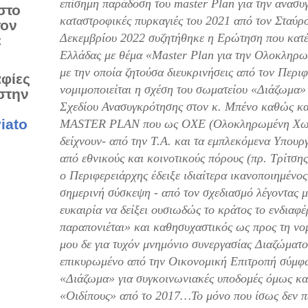
επίσημη παράδοση του master Plan για την ανασυγ
στο
καταστροφικές πυρκαγιές του 2021 από τον Σταύρο
τον
Δεκεμβρίου 2022 συζητήθηκε η Ερώτηση που κατέ
ε
Ελλάδας με θέμα «Master Plan για την Ολοκληρ
με την οποία ζητούσα διευκρινήσεις από τον Περι
αφίες
νομιμοποιείται η σχέση του σωματείου «Διάζωμα» 
στην
Σχεδίου Ανασυγκρότησης στον κ. Μπένο καθώς και
iato
MASTER PLAN που ως ΟΧΕ (Ολοκληρωμένη Χωρικ
δείχνουν- από την Τ.Α. και τα εμπλεκόμενα Υπουρ
από εθνικούς και κοινοτικούς πόρους (πρ. Τρίτσ
ο Περιφερειάρχης έδειξε ιδιαίτερα ικανοποιημένος
σημερινή σύσκεψη - από τον σχεδιασμό λέγοντας μά
ευκαιρία να δείξει ουσιωδώς το κράτος το ενδιαφέ
παραπονιέται» και καθησυχαστικός ως προς τη νο
μου δε για τυχόν μνημόνιο συνεργασίας Διαζώματο
επικυρωμένο από την Οικονομική Επιτροπή σύμφω
«Διάζωμα» για συγκοινωνιακές υποδομές όμως και 
«Οιδίπους» από το 2017…Το μόνο που ίσως δεν π