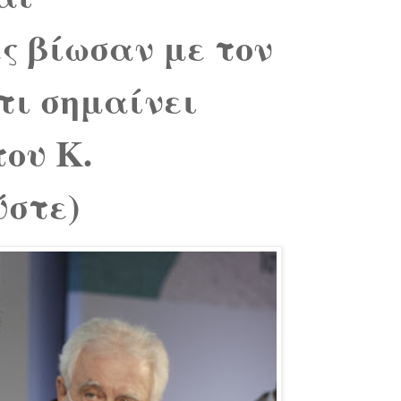
ς βίωσαν με τον
τι σημαίνει
του Κ.
ύστε)