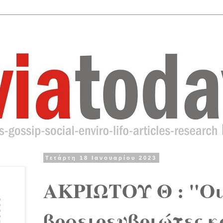
Τετάρτη 18 Ιανουαρίου 2023
ΑΚΡΙΩΤΟΥ Θ : "Ο
βορειοευβοιώτες κ