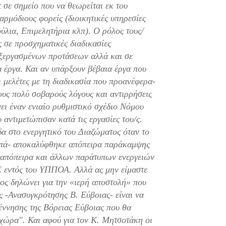
 σε σημείο που να θεωρείται εκ του
αρμόδιους φορείς (διοικητικές υπηρεσίες
ύλια, Επιμελητήρια κλπ). Ο ρόλος τους/
ς σε προσχηματικές διαδικασίες
εξεργασμένων προτάσεων αλλά και σε
 έργα. Και αν υπάρξουν βέβαια έργα που
 μελέτες με τη διαδικασία που προανέφερα-
ιους πολύ σοβαρούς λόγους και αντιρρήσεις
ει έναν ενιαίο ρυθμιστικό σχέδιο Νόμου
αντιμετώπισαν κατά τις εργασίες του/ς.
δα στο ενεργητικό του Διαζώματος όταν το
μπά- αποκαλύφθηκε απόπειρα παράκαμψης
 απόπειρα και άλλων παράτυπων ενεργειών
Ε εντός του ΥΠΠΟΑ. Αλλά ας μην είμαστε
ς δηλώνει για την «ιερή αποστολή» που
ς -Ανασυγκρότησης Β. Εύβοιας- είναι να
έννησης της Βόρειας Εύβοιας που θα
η χώρα". Και αφού για τον Κ. Μητσοτάκη οι