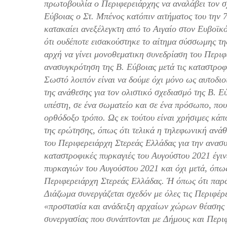
πρωτοβουλία ο Περιφερειάρχης να αναλάβει τον σ
Εύβοιας ο Στ. Μπένος κατόπιν αιτήματος του την 
κατακαίει ανεξέλεγκτη από το Αιγαίο στον Ευβοϊκ
ότι ουδέποτε εισακούστηκε το αίτημα σύσσωμης τη
αρχή να γίνει μονοθεματικη συνεδρίαση του Περιφ
ανασυγκρότηση της Β. Εύβοιας μετά τις καταστροφ
Σωστό λοιπόν είναι να δούμε όχι μόνο ως αυτοδιο
της ανάθεσης για τον ολιστικό σχεδιασμό της Β. 
υπέστη, σε ένα σωματείο και σε ένα πρόσωπο, που
ορθόδοξο τρόπο. Ως εκ τούτου είναι χρήσιμες κάπ
της ερώτησης, όπως ότι τελικά η τηλεφωνική ανά
του Περιφερειάρχη Στερεάς Ελλάδας για την ανασυ
καταστροφικές πυρκαγιές του Αυγούστου 2021 έ
πυρκαγιών του Αυγούστου 2021 και όχι μετά, όπως
Περιφερειάρχη Στερεάς Ελλάδας. Ή όπως ότι παρά 
Διάζωμα συνεργάζεται σχεδόν με όλες τις Περιφέρε
«προστασία και ανάδειξη αρχαίων χώρων θέασης 
συνεργασίας που συνάπτονται με Δήμους και Περιφ