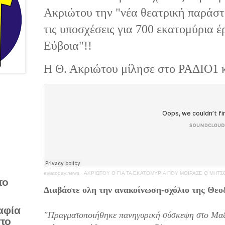
Ακριώτου την "νέα θεατρική παράσ
τις υποσχέσεις για 700 εκατομύρια 
Εύβοια"!!
Η Θ. Ακριώτου μίλησε στο ΡΑΔΙΟ1 
eviatoday.news
·
ΑΚΡΙΩΤΟΥ Θ ΓΙΑ ΤΑ ΕΚΑΤΟΜΥΡΙΑ ΠΟΥ ΜΟΙΡΑΣΕ Ο ΜΗΤ
το
Διαβάστε ολη την ανακοίνωση-σχόλιο της Θε
αφία
"Πραγματοποιήθηκε πανηγυρική σύσκεψη στο Μαξ
στο