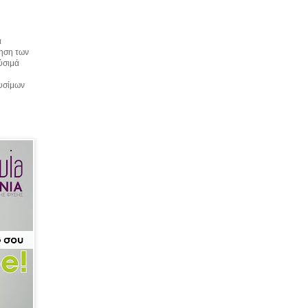
α
τηση των
αύσιμά
αυσίμων