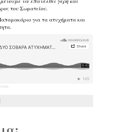
μένουμε να επανέλθει γερή καί 
δρος του Σωματείου.
Παπαμακάριο για τα ατυχήματα και 
τητα.
ΟΤΗΤΑ
ια: