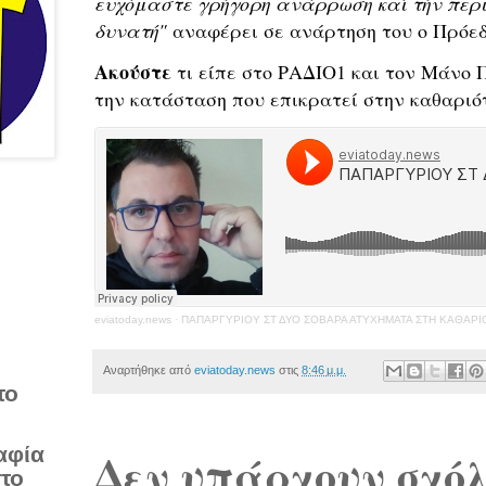
ευχόμαστε γρήγορη ανάρρωση καί τήν περι
δυνατή"
 αναφέρει σε ανάρτηση του ο Πρόε
Ακούστε 
τι είπε στο ΡΑΔΙΟ1 και τον Μάνο 
την κατάσταση που επικρατεί στην καθαριό
eviatoday.news
·
ΠΑΠΑΡΓΥΡΙΟΥ ΣΤ ΔΥΟ ΣΟΒΑΡΑ ΑΤΥΧΗΜΑΤΑ ΣΤΗ ΚΑΘΑΡΙ
Αναρτήθηκε από
eviatoday.news
στις
8:46 μ.μ.
το
αφία
Δεν υπάρχουν σχόλ
στο