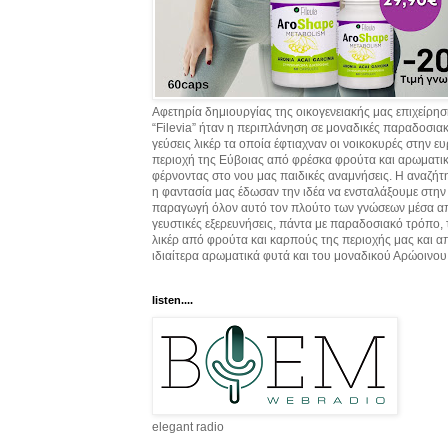
Αφετηρία δημιουργίας της οικογενειακής μας επιχείρη
“Filevia” ήταν η περιπλάνηση σε μοναδικές παραδοσια
γεύσεις λικέρ τα οποία έφτιαχναν οι νοικοκυρές στην ε
περιοχή της Εύβοιας από φρέσκα φρούτα και αρωματικ
φέρνοντας στο νου μας παιδικές αναμνήσεις. Η αναζήτ
η φαντασία μας έδωσαν την ιδέα να ενσταλάξουμε στην
παραγωγή όλον αυτό τον πλούτο των γνώσεων μέσα α
γευστικές εξερευνήσεις, πάντα με παραδοσιακό τρόπο,
λικέρ από φρούτα και καρπούς της περιοχής μας και α
ιδιαίτερα αρωματικά φυτά και του μοναδικού Αρώοινου
listen....
elegant radio