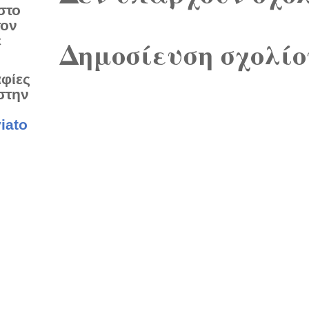
στο
τον
ε
Δημοσίευση σχολίο
αφίες
στην
iato