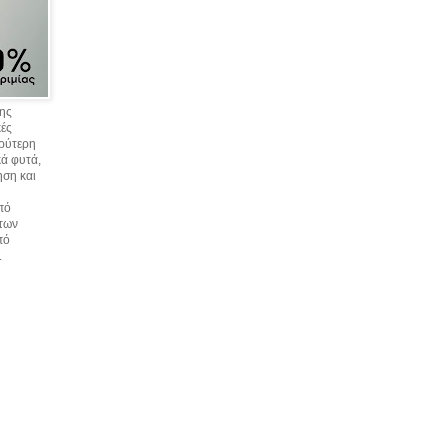
σης
κές
υρύτερη
ά φυτά,
ηση και
πό
 των
πό
.