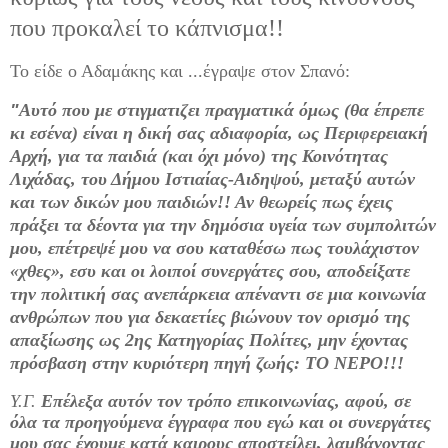
που προκαλεί το κάπνισμα!!
Το είδε ο Αδαμάκης και ...έγραψε στον Σπανό:
"
Αυτό που με στιγματιζει πραγματικά όμως (θα έπρεπε
κι εσένα) είναι η δική σας αδιαφορία, ως Περιφερειακή
Αρχή, για τα παιδιά (και όχι μόνο) της Κοινότητας
Λιχάδας, του Δήμου Ιστιαίας-Αιδηψού, μεταξύ αυτών
και των δικών μου παιδιών!! Αν θεωρείς πως έχεις
πράξει τα δέοντα για την δημόσια υγεία των συμπολιτών
μου, επέτρεψέ μου να σου καταθέσω πως τουλάχιστον
«χθες», εσυ και οι λοιποί συνεργάτες σου, αποδείξατε
την πολιτική σας ανεπάρκεια απέναντι σε μια κοινωνία
ανθρώπων που για δεκαετίες βιώνουν τον ορισμό της
απαξίωσης ως 2ης Κατηγορίας Πολίτες, μην έχοντας
πρόσβαση στην κυριότερη πηγή ζωής: ΤΟ ΝΕΡΟ!!!
Υ.Γ.
Επέλεξα αυτόν τον τρόπο επικοινωνίας, αφού, σε
όλα τα προηγούμενα έγγραφα που εγώ και οι συνεργάτες
μου σας έχουμε κατά καιρους αποστείλει, λαμβάνοντας