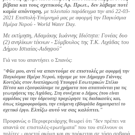
βέβαια και τους σχετικούς Αρ. Πρωτ., δεν λάβαμε ποτέ
καμία απάντηση,
με τελευταίο παράδειγμα την από 22-03-
2021 Επιστολή-Υπόμνημά μας με αφορμή την Παγκόσμια
Ημέρα Νερού - World Water Day.
Με εκτίμηση,
Αδαμάκης Ιωάννης
Ιδιότητα:
Γονέας δυο
(2) ανηλίκων τέκνων -
Σύμβουλος της Τ.Κ. Λιχάδας του
Δήμου Ιστιαίας-Αιδηψού"
Γιά να του απαντήσει ο Σπανός:
αντί να απαντούμε σε επιστολές
"Φίλε μου,
με αφορμή την
Παγκόσμια Ημέρα Νερού, πήγαμε με τον Δήμαρχο Γιάννης
Κοντζιάς στον Αναπληρωτή Υπουργό Εσωτερικών Στέλιο
Πέτσα και εξασφαλίσαμε τα χρήματα που απαιτούνται για τις
γεωτρήσεις της Λιχάδας. Στη συνέχεια ο Δήμος (που είναι
αρμόδιος για την ύδρευση) προχώρησε τις διαδικασίες και,
όπως πληροφορούμαι, την επόμενη εβδομάδα δημοπρατεί το
Ελπίζω αυτό να σας καλύπτει."
σχετικό έργο.
Προφανώς ο Περιφερειάρχης θεωρεί ότι "δεν πρέπει να
απαντά σε επιστολές-ερωτήματα" που του στέλνουν οι
πολίτες - αιρετοί ακόμη και αν πρόκειται σε τόσο σοβαρά