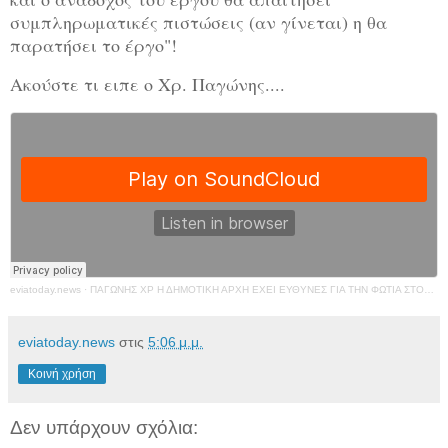
συμπληρωματικές πιστώσεις (αν γίνεται) η θα
παρατήσει το έργο"!
Ακούστε τι ειπε ο Χρ. Παγώνης....
eviatoday.news
·
ΠΑΓΩΝΗΣ ΧΡ Η ΔΗΜΟΤΙΚΗ ΑΡΧΗ ΕΧΕΙ ΕΥΘΥΝΕΣ ΓΙΑ ΤΗΝ ΦΩΤΙΑ ΣΤΟΝ ΟΣΕ
eviatoday.news
στις
5:06 μ.μ.
Κοινή χρήση
Δεν υπάρχουν σχόλια: