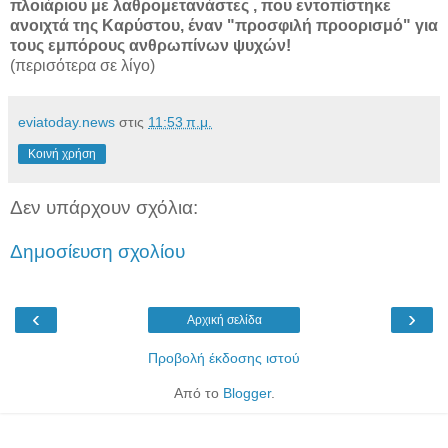
πλοιάριου με λαθρομετανάστες , που εντοπίστηκε
ανοιχτά της Καρύστου, έναν "προσφιλή προορισμό" για
τους εμπόρους ανθρωπίνων ψυχών!
(περισότερα σε λίγο)
eviatoday.news
στις
11:53 π.μ.
Κοινή χρήση
Δεν υπάρχουν σχόλια:
Δημοσίευση σχολίου
‹
›
Αρχική σελίδα
Προβολή έκδοσης ιστού
Από το
Blogger
.