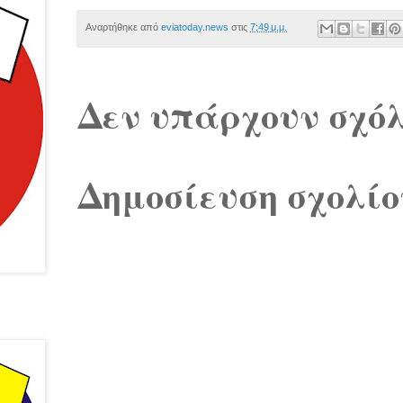
Αναρτήθηκε από
eviatoday.news
στις
7:49 μ.μ.
Δεν υπάρχουν σχόλ
Δημοσίευση σχολίο