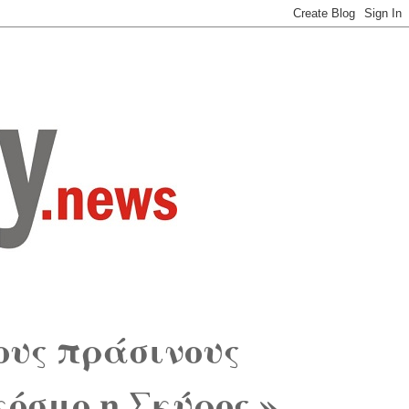
ους πράσινους
κόσμο η Σκύρος.»