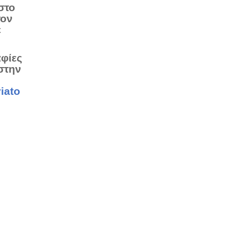
στο
τον
ε
αφίες
στην
iato