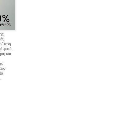
σης
κές
υρύτερη
ά φυτά,
ηση και
πό
 των
πό
.