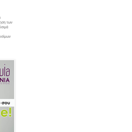
α
τηση των
αύσιμά
αυσίμων