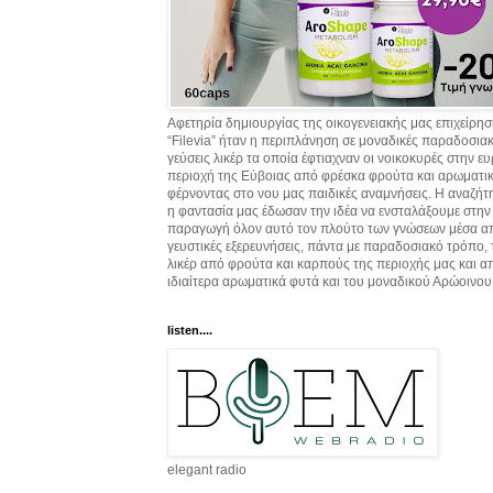
Αφετηρία δημιουργίας της οικογενειακής μας επιχείρη
“Filevia” ήταν η περιπλάνηση σε μοναδικές παραδοσια
γεύσεις λικέρ τα οποία έφτιαχναν οι νοικοκυρές στην ε
περιοχή της Εύβοιας από φρέσκα φρούτα και αρωματικ
φέρνοντας στο νου μας παιδικές αναμνήσεις. Η αναζήτ
η φαντασία μας έδωσαν την ιδέα να ενσταλάξουμε στην
παραγωγή όλον αυτό τον πλούτο των γνώσεων μέσα α
γευστικές εξερευνήσεις, πάντα με παραδοσιακό τρόπο,
λικέρ από φρούτα και καρπούς της περιοχής μας και α
ιδιαίτερα αρωματικά φυτά και του μοναδικού Αρώοινου
listen....
elegant radio