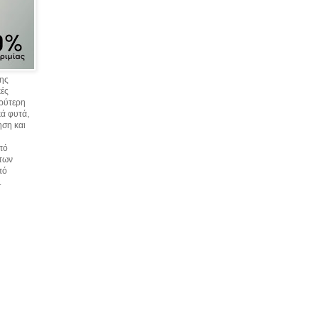
σης
κές
υρύτερη
ά φυτά,
ηση και
πό
 των
πό
.