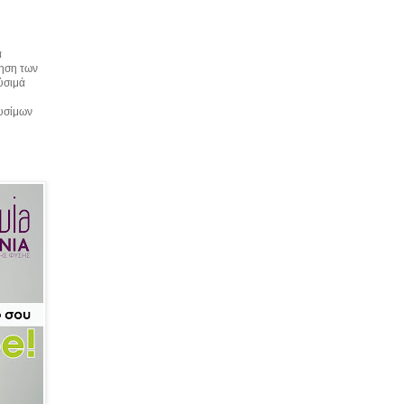
α
τηση των
αύσιμά
αυσίμων