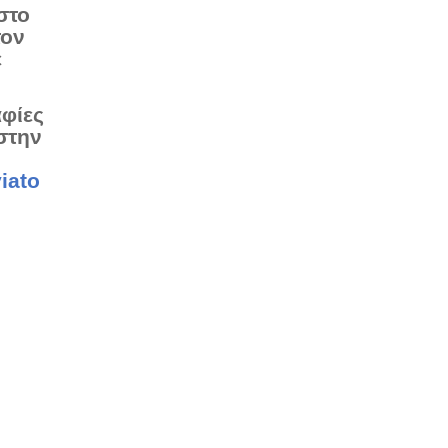
στο
τον
ε
αφίες
στην
iato