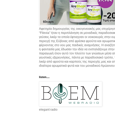
Αφετηρία δημιουργίας της οικογενειακής μας επιχείρη
“Filevia” ήταν η περιπλάνηση σε μοναδικές παραδοσια
γεύσεις λικέρ τα οποία έφτιαχναν οι νοικοκυρές στην ε
περιοχή της Εύβοιας από φρέσκα φρούτα και αρωματικ
φέρνοντας στο νου μας παιδικές αναμνήσεις. Η αναζήτ
η φαντασία μας έδωσαν την ιδέα να ενσταλάξουμε στην
παραγωγή όλον αυτό τον πλούτο των γνώσεων μέσα α
γευστικές εξερευνήσεις, πάντα με παραδοσιακό τρόπο,
λικέρ από φρούτα και καρπούς της περιοχής μας και α
ιδιαίτερα αρωματικά φυτά και του μοναδικού Αρώοινου
listen....
elegant radio