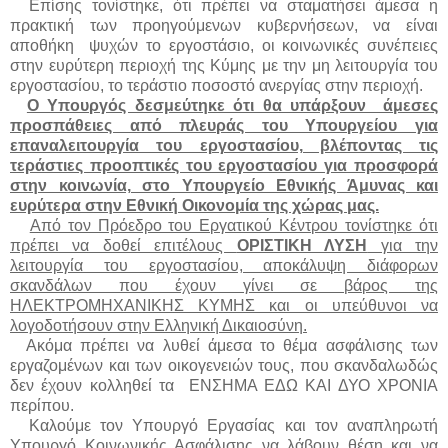
Επίσης τονίστηκε, ότι πρέπει να σταματήσει άμεσα η
πρακτική των προηγούμενων κυβερνήσεων, να είναι
αποθήκη ψυχών το εργοστάσιο, οι κοινωνικές συνέπειες
στην ευρύτερη περιοχή της Κύμης με την μη λειτουργία του
εργοστασίου, το τεράστιο ποσοστό ανεργίας στην περιοχή.
Ο Υπουργός δεσμεύτηκε ότι θα υπάρξουν άμεσες
προσπάθειες από πλευράς του Υπουργείου για
επαναλειτουργία του εργοστασίου, βλέποντας τις
τεράστιες προοπτικές του εργοστασίου για προσφορά
στην κοινωνία, στο Υπουργείο Εθνικής Άμυνας και
ευρύτερα στην Εθνική Οικονομία της χώρας μας.
Από τον Πρόεδρο του Εργατικού Κέντρου τονίστηκε ότι
πρέπει να δοθεί επιτέλους
ΟΡΙΣΤΙΚΗ ΛΥΣΗ
για την
λειτουργία του εργοστασίου, αποκάλυψη διάφορων
σκανδάλων που έχουν γίνει σε βάρος της
ΗΛΕΚΤΡΟΜΗΧΑΝΙΚΗΣ ΚΥΜΗΣ και οι υπεύθυνοι να
λογοδοτήσουν στην Ελληνική Δικαιοσύνη.
Ακόμα πρέπει να λυθεί άμεσα το θέμα ασφάλισης των
εργαζομένων και των οικογενειών τους, που σκανδαλωδώς
δεν έχουν κολληθεί τα ΕΝΣΗΜΑ ΕΔΩ ΚΑΙ ΔΥΟ ΧΡΟΝΙΑ
περίπου.
Καλούμε τον Υπουργό Εργασίας και τον αναπληρωτή
Υπουργό Κοινωνικής Ασφάλισης να λάβουν θέση και να