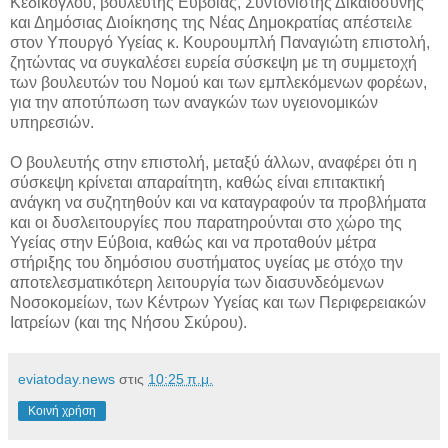
Κεδίκογλου, βουλευτής Εύβοιας, Συντονιστής Δικαιοσύνης
και Δημόσιας Διοίκησης της Νέας Δημοκρατίας απέστειλε
στον Υπουργό Υγείας κ. Κουρουμπλή Παναγιώτη επιστολή,
ζητώντας να συγκαλέσει ευρεία σύσκεψη με τη συμμετοχή
των βουλευτών του Νομού και των εμπλεκόμενων φορέων,
για την αποτύπωση των αναγκών των υγειονομικών
υπηρεσιών.
Ο βουλευτής στην επιστολή, μεταξύ άλλων, αναφέρει ότι η
σύσκεψη κρίνεται απαραίτητη, καθώς είναι επιτακτική
ανάγκη να συζητηθούν και να καταγραφούν τα προβλήματα
και οι δυσλειτουργίες που παρατηρούνται στο χώρο της
Υγείας στην Εύβοια, καθώς και να προταθούν μέτρα
στήριξης του δημόσιου συστήματος υγείας με στόχο την
αποτελεσματικότερη λειτουργία των διασυνδεόμενων
Νοσοκομείων, των Κέντρων Υγείας και των Περιφερειακών
Ιατρείων (και της Νήσου Σκύρου).
eviatoday.news
στις
10:25 π.μ.
Κοινή χρήση