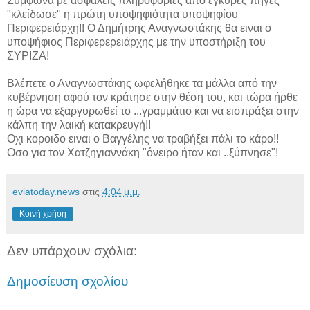
Συμφωνα με ασφαλείς πληροφορίες από εγκυρες πηγές
"κλείδωσε" η πρώτη υποψηφιότητα υποψηφίου
Περιφερειάρχη!! Ο Δημήτρης Αναγνωστάκης θα ειναι ο
υποψήφιος Περιφερερειάρχης με την υποστήριξη του
ΣΥΡΙΖΑ!
Βλέπετε ο Αναγνωστάκης ωφελήθηκε τα μάλλα από την
κυβέρνηση αφού τον κράτησε στην θέση του, και τώρα ήρθε
η ώρα να εξαργυρωθεί το ...γραμμάτιο και να εισπράξει στην
κάλπη την λαική κατακρευγή!!
Οχι κοροιδο ειναι ο Βαγγέλης να τραβήξει πάλι το κάρο!!
Οσο για τον Χατζηγιαννάκη "όνειρο ήταν και ..ξύπνησε"!
eviatoday.news
στις
4:04 μ.μ.
Κοινή χρήση
Δεν υπάρχουν σχόλια:
Δημοσίευση σχολίου