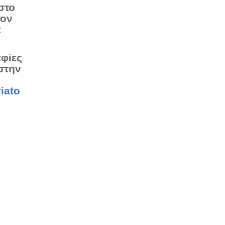
στο
τον
ε
αφίες
στην
iato