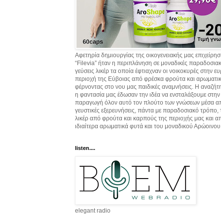
Αφετηρία δημιουργίας της οικογενειακής μας επιχείρη
“Filevia” ήταν η περιπλάνηση σε μοναδικές παραδοσια
γεύσεις λικέρ τα οποία έφτιαχναν οι νοικοκυρές στην ε
περιοχή της Εύβοιας από φρέσκα φρούτα και αρωματικ
φέρνοντας στο νου μας παιδικές αναμνήσεις. Η αναζήτ
η φαντασία μας έδωσαν την ιδέα να ενσταλάξουμε στην
παραγωγή όλον αυτό τον πλούτο των γνώσεων μέσα α
γευστικές εξερευνήσεις, πάντα με παραδοσιακό τρόπο,
λικέρ από φρούτα και καρπούς της περιοχής μας και α
ιδιαίτερα αρωματικά φυτά και του μοναδικού Αρώοινου
listen....
elegant radio