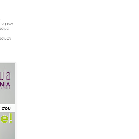
α
τηση των
αύσιμά
αυσίμων