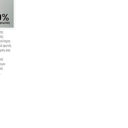
σης
κές
υρύτερη
ά φυτά,
ηση και
πό
 των
πό
.