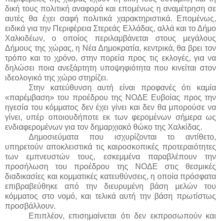
δική τους πολιτική αναφορά και επομένως η αναμέτρηση σε
αυτές θα έχει σαφή πολιτικά χαρακτηριστικά. Επομένως,
ειδικά για την Περιφέρεια Στερεάς Ελλάδας, αλλά και το Δήμο
Χαλκιδέων, ο οποίος περιλαμβάνεται στους μεγάλους
Δήμους της χώρας, η Νέα Δημοκρατία, κεντρικά, θα βρει τον
τρόπο και το χρόνο, στην πορεία προς τις εκλογές, για να
δηλώσει ποια ανεξάρτητη υποψηφιότητα που κινείται στον
ιδεολογικό της χώρο στηρίζει.
Στην κατεύθυνση αυτή είναι προφανές ότι καμία
«παρέμβαση» του προέδρου της ΝΟΔΕ Ευβοίας προς την
ηγεσία του κόμματος δεν έχει γίνει και δεν θα μπορούσε να
γίνει, υπέρ οποιουδήποτε εκ των φερομένων σήμερα ως
ενδιαφερομένων για τον δημαρχιακό θώκο της Χαλκίδας.
Δημοσιεύματα που ισχυρίζονται το αντίθετο,
υπηρετούν αποκλειστικά τις καιροσκοπικές προτεραιότητες
των εμπνευστών τους, εσκεμμένα παραβλέπουν την
προσήλωση του προέδρου της ΝΟΔΕ στις θεσμικές
διαδικασίες και κομματικές κατευθύνσεις, η οποία πρόσφατα
επιβραβεύθηκε από την διευρυμένη βάση μελών του
κόμματος στο νομό, και τελικά αυτή την βάση πρωτίστως
προσβάλλουν.
Επιπλέον, επισημαίνεται ότι δεν εκπροσωπούν και