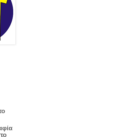
το
αφία
στο