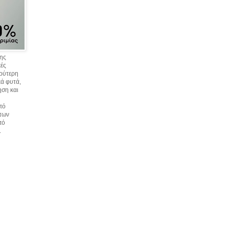
σης
κές
υρύτερη
ά φυτά,
ηση και
πό
 των
πό
.