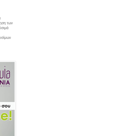
α
τηση των
αύσιμά
αυσίμων