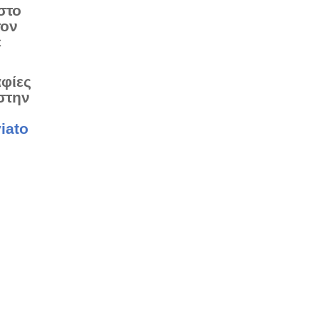
στο
τον
ε
αφίες
στην
iato