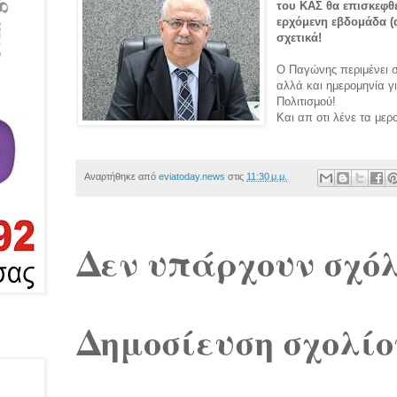
του ΚΑΣ θα επισκεφθε
ερχόμενη εβδομάδα (
σχετικά!
Ο Παγώνης περιμένει σ
αλλά και ημερομηνία γ
Πολιτισμού!
Και απ οτι λένε τα μερο
Αναρτήθηκε από
eviatoday.news
στις
11:30 μ.μ.
Δεν υπάρχουν σχόλ
Δημοσίευση σχολίο