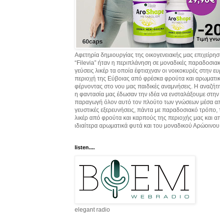
Αφετηρία δημιουργίας της οικογενειακής μας επιχείρη
“Filevia” ήταν η περιπλάνηση σε μοναδικές παραδοσια
γεύσεις λικέρ τα οποία έφτιαχναν οι νοικοκυρές στην ε
περιοχή της Εύβοιας από φρέσκα φρούτα και αρωματικ
φέρνοντας στο νου μας παιδικές αναμνήσεις. Η αναζήτ
η φαντασία μας έδωσαν την ιδέα να ενσταλάξουμε στην
παραγωγή όλον αυτό τον πλούτο των γνώσεων μέσα α
γευστικές εξερευνήσεις, πάντα με παραδοσιακό τρόπο,
λικέρ από φρούτα και καρπούς της περιοχής μας και α
ιδιαίτερα αρωματικά φυτά και του μοναδικού Αρώοινου
listen....
elegant radio