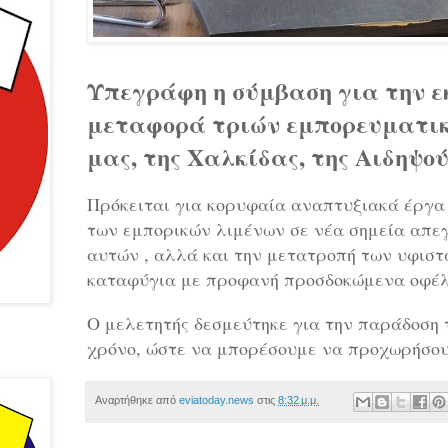
Υπεγράφη η σύμβαση για την ε
μεταφορά τριών εμπορευματικ
μας, της Χαλκίδας, της Αιδηψο
Πρόκειται για κορυφαία αναπτυξιακά έργα 
των εμπορικών λιμένων σε νέα σημεία απε
αυτών , αλλά και την μετατροπή των υφισ
καταφύγια με προφανή προσδοκώμενα οφέλη
Ο μελετητής δεσμεύτηκε για την παράδοση
χρόνο, ώστε να μπορέσουμε να προχωρήσουμ
Αναρτήθηκε από
eviatoday.news
στις
8:32 μ.μ.