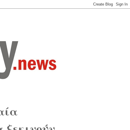
αία
ξεκινούν....