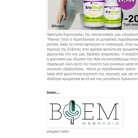
Αφετηρία δημιουργίας της οικογενειακής μας επιχείρη
“Filevia” ήταν η περιπλάνηση σε μοναδικές παραδοσια
γεύσεις λικέρ τα οποία έφτιαχναν οι νοικοκυρές στην ε
περιοχή της Εύβοιας από φρέσκα φρούτα και αρωματικ
φέρνοντας στο νου μας παιδικές αναμνήσεις. Η αναζήτ
η φαντασία μας έδωσαν την ιδέα να ενσταλάξουμε στην
παραγωγή όλον αυτό τον πλούτο των γνώσεων μέσα α
γευστικές εξερευνήσεις, πάντα με παραδοσιακό τρόπο,
λικέρ από φρούτα και καρπούς της περιοχής μας και α
ιδιαίτερα αρωματικά φυτά και του μοναδικού Αρώοινου
listen....
elegant radio