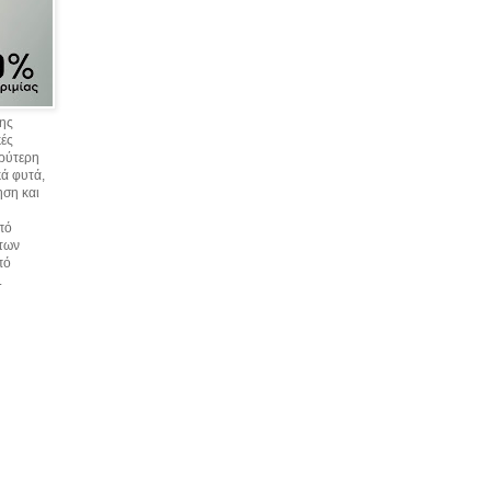
σης
κές
υρύτερη
ά φυτά,
ηση και
πό
 των
πό
.