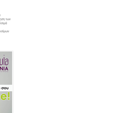
α
τηση των
αύσιμά
αυσίμων