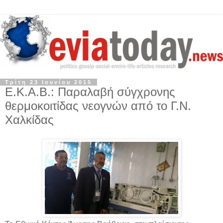
Τρίτη 23 Ιουνίου 2015
Ε.Κ.Α.Β.: Παραλαβή σύγχρονης
θερμοκοιτίδας νεογνών από το Γ.Ν.
Χαλκίδας