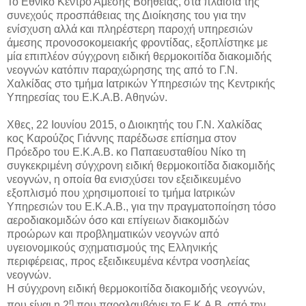
Το Εθνικό Κέντρο Άμεσης Βοήθειας, στα πλαίσια της
συνεχούς προσπάθειας της Διοίκησης του για την
ενίσχυση αλλά και πληρέστερη παροχή υπηρεσιών
άμεσης προνοσοκομειακής φροντίδας, εξοπλίστηκε με
μία επιπλέον σύγχρονη ειδική θερμοκοιτίδα διακομιδής
νεογνών κατόπιν παραχώρησης της από το Γ.Ν.
Χαλκίδας στο τμήμα Ιατρικών Υπηρεσιών της Κεντρικής
Υπηρεσίας του Ε.Κ.Α.Β. Αθηνών.
Χθες, 22 Ιουνίου 2015, ο Διοικητής του Γ.Ν. Χαλκίδας
κος Καρούζος Γιάννης παρέδωσε επίσημα στον
Πρόεδρο του Ε.Κ.Α.Β. κο Παπαευσταθίου Νίκο τη
συγκεκριμένη σύγχρονη ειδική θερμοκοιτίδα διακομιδής
νεογνών, η οποία θα ενισχύσει τον εξειδικευμένο
εξοπλισμό που χρησιμοποιεί το τμήμα Ιατρικών
Υπηρεσιών του Ε.Κ.Α.Β., για την πραγματοποίηση τόσο
αεροδιακομιδών όσο και επίγειων διακομιδών
προώρων και προβληματικών νεογνών από
υγειονομικούς σχηματισμούς της Ελληνικής
περιφέρειας, προς εξειδικευμένα κέντρα νοσηλείας
νεογνών.
Η σύγχρονη ειδική θερμοκοιτίδα διακομιδής νεογνών,
η
που είναι η 2
που παραλαμβάνει το Ε.Κ.Α.Β. από την