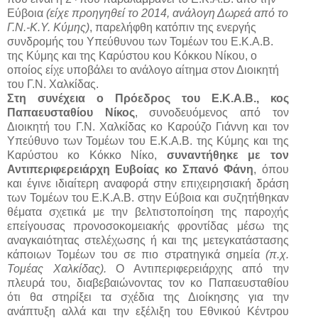
Εύβοια
(είχε προηγηθεί το 2014, ανάλογη Δωρεά από το
Γ.Ν.-Κ.Υ. Κύμης)
, παρελήφθη κατόπιν της ενεργής
συνδρομής του Υπεύθυνου των Τομέων του Ε.Κ.Α.Β.
της Κύμης και της Καρύστου κου Κόκκου Νίκου, ο
οποίος είχε υποβάλει το ανάλογο αίτημα στον Διοικητή
του Γ.Ν. Χαλκίδας.
Στη συνέχεια ο Πρόεδρος του Ε.Κ.Α.Β., κος
Παπαευσταθίου Νίκος
, συνοδευόμενος από τον
Διοικητή του Γ.Ν. Χαλκίδας κο Καρούζο Γιάννη και τον
Υπεύθυνο των Τομέων του Ε.Κ.Α.Β. της Κύμης και της
Καρύστου κο Κόκκο Νίκο,
συναντήθηκε με τον
Αντιπεριφερειάρχη Ευβοίας κο Σπανό Φάνη
, όπου
και έγινε ιδιαίτερη αναφορά στην επιχειρησιακή δράση
των Τομέων του Ε.Κ.Α.Β. στην Εύβοια και συζητήθηκαν
θέματα σχετικά με την βελτιστοποίηση της παροχής
επείγουσας προνοσοκομειακής φροντίδας μέσω της
αναγκαιότητας στελέχωσης ή και της μετεγκατάστασης
κάποιων Τομέων του σε πιο στρατηγικά σημεία
(π.χ.
Τομέας Χαλκίδας).
Ο Αντιπεριφερειάρχης από την
πλευρά του, διαβεβαιώνοντας τον κο Παπαευσταθίου
ότι θα στηρίξει τα σχέδια της Διοίκησης για την
ανάπτυξη αλλά και την εξέλιξη του Εθνικού Κέντρου