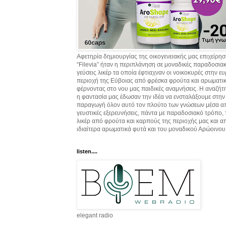
Αφετηρία δημιουργίας της οικογενειακής μας επιχείρη
“Filevia” ήταν η περιπλάνηση σε μοναδικές παραδοσια
γεύσεις λικέρ τα οποία έφτιαχναν οι νοικοκυρές στην ε
περιοχή της Εύβοιας από φρέσκα φρούτα και αρωματικ
φέρνοντας στο νου μας παιδικές αναμνήσεις. Η αναζήτ
η φαντασία μας έδωσαν την ιδέα να ενσταλάξουμε στην
παραγωγή όλον αυτό τον πλούτο των γνώσεων μέσα α
γευστικές εξερευνήσεις, πάντα με παραδοσιακό τρόπο,
λικέρ από φρούτα και καρπούς της περιοχής μας και α
ιδιαίτερα αρωματικά φυτά και του μοναδικού Αρώοινου
listen....
elegant radio