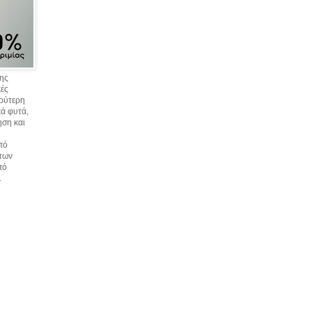
σης
κές
υρύτερη
ά φυτά,
ηση και
πό
 των
πό
.