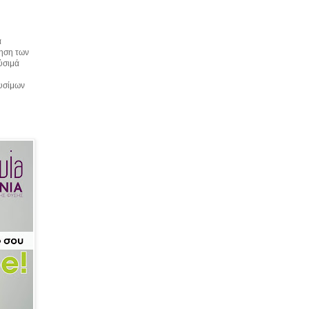
α
τηση των
αύσιμά
αυσίμων