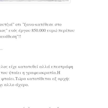
υτζιά" οτι "ξανα-κατέθεσε στο
ος" ενός έργου 850.000 ευρώ περίπου
 ανάθεση"!!
..
κελος είχε κατατεθεί αλλά επεστράφη
 του ψταίει η γραφειοκρατία.Η
 φταίει.Τώρα κατατίθεται εξ αρχής
χι αλλο άχυρο.