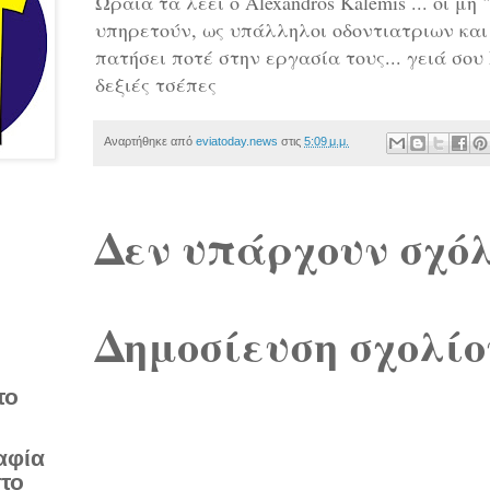
Ωραία τα λέει ο Alexandros Kalemis ... οι μ
υπηρετούν, ως υπάλληλοι οδοντιατριων και
πατήσει ποτέ στην εργασία τους... γειά σο
δεξιές τσέπες
Αναρτήθηκε από
eviatoday.news
στις
5:09 μ.μ.
Δεν υπάρχουν σχόλ
Δημοσίευση σχολίο
το
αφία
στο