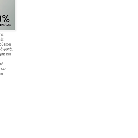
σης
κές
υρύτερη
ά φυτά,
ηση και
πό
 των
πό
.