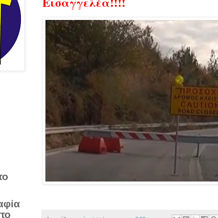
Εισαγγελέα!!!!
το
αφία
στο