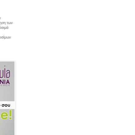
α
τηση των
αύσιμά
αυσίμων