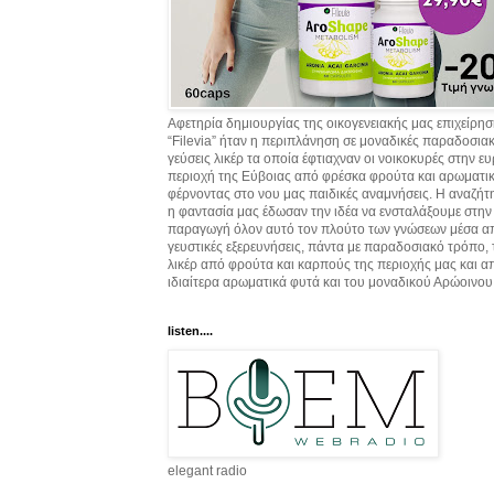
Αφετηρία δημιουργίας της οικογενειακής μας επιχείρη
“Filevia” ήταν η περιπλάνηση σε μοναδικές παραδοσια
γεύσεις λικέρ τα οποία έφτιαχναν οι νοικοκυρές στην ε
περιοχή της Εύβοιας από φρέσκα φρούτα και αρωματικ
φέρνοντας στο νου μας παιδικές αναμνήσεις. Η αναζήτ
η φαντασία μας έδωσαν την ιδέα να ενσταλάξουμε στην
παραγωγή όλον αυτό τον πλούτο των γνώσεων μέσα α
γευστικές εξερευνήσεις, πάντα με παραδοσιακό τρόπο,
λικέρ από φρούτα και καρπούς της περιοχής μας και α
ιδιαίτερα αρωματικά φυτά και του μοναδικού Αρώοινου
listen....
elegant radio