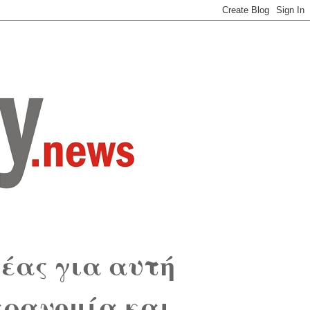
έας για αυτή
αρανομία και