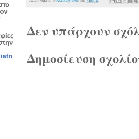
Αναρτήθηκε από
eviatoday.news
στις
7:58 μ.μ.
στο
τον
ε
Δεν υπάρχουν σχόλ
αφίες
στην
Δημοσίευση σχολίο
iato