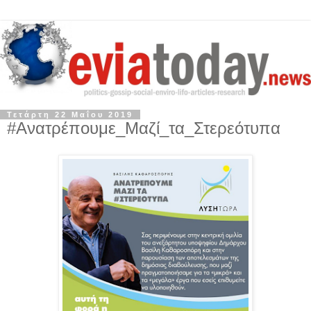
Τετάρτη 22 Μαΐου 2019
#Ανατρέπουμε_Μαζί_τα_Στερεότυπα