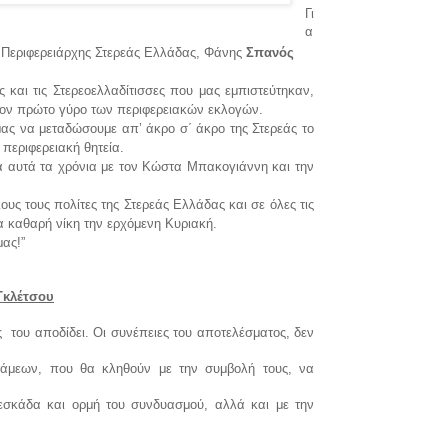
Γι
α
Περιφερειάρχης Στερεάς Ελλάδας, Φάνης
Σπανός
:
 και τις Στερεοελλαδίτισσες που μας εμπιστεύτηκαν,
στον πρώτο γύρο των περιφερειακών εκλογών.
ας να μεταδώσουμε απ’ άκρο σ΄ άκρο της Στερεάς το
 περιφερειακή θητεία.
α αυτά τα χρόνια με τον Κώστα Μπακογιάννη και την
ς τους πολίτες της Στερεάς Ελλάδας και σε όλες τις
ια καθαρή νίκη την ερχόμενη Κυριακή.
μας!”
Γκλέτσου
ς
του αποδίδει. Οι συνέπειες του αποτελέσματος, δεν
νάμεων, που θα κληθούν με την συμβολή τους, να
εσκάδα και ορμή του συνδυασμού, αλλά και με την