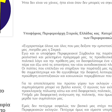
Ήττα δεν είναι να χάνεις, ήττα είναι όταν δεν μπορείς να σηκω
Υποψήφιας Περιφερειάρχη Στερεάς Ελλάδας κας
Κατερί
των Περιφερειακώ
«Ευχαριστούμε όλους και όλες που μας δείξατε την εμπιστοσ
μας ,πατρίδα μας η Στερεά.
Εγώ και οι υποψήφιοι Περιφερειακοί Σύμβουλοι της παρ
ρεαλιστικό και μελετημένο πρόγραμμά μας, τις προοδευτικέ
πολιτικό λόγο και την πρόθεση μας να διασφαλίσουμε ένα ν
πέρα και έξω από τις απαιτήσεις του νέου αυτοδιοικητικού πλ
Οι πολίτες που επέλεξαν να στηρίξουν την παράταξή μας πρέπε
θα συμμετάσχουμε και θα εγγυηθούμε την διαφανή λειτουργ
προώθηση αναπτυξιακών και κοινωνικών παρεμβάσεων που έ
Για τα αποτελέσματα του πρώτου γύρου των εκλογών σ
συμπεράσματα μπορεί να βγάλει κανείς. Ο αγώνας των εκ
το
προεκλογικής πόλωσης κάτω και από διαφορετικές πολιτικές,
Υπήρξε μία διαφορετική ανάγνωση της πολιτικής, που όμω
μερίδα των συμπολιτών μας.
αφία
Εμείς δεν πετύχαμε ασφαλώς τον βασικό μας στόχο πο
στο
Περιφερειακών εκλογών. Πετύχαμε όμως και είμαστε υπερή