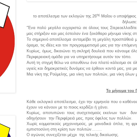
ης
το αποτέλεσμα των εκλογών της 26
Μαΐου ο υποψήφιος 
δήλωσε
“Ένα πολύ μεγάλο ευχαριστώ σε όλους τους Στερεοελλαδίτες
μας στήριξαν και μας έστειλαν ένα ξεκάθαρο μήνυμα νίκης 
Το σημερινό αποτέλεσμα ανταμείβει τη μεγάλη προσπάθειά μ
όραμα, τις ιδέες και τον προγραμματισμό μας για την επόμενη
Κυρίως, όμως, δικαιώνει τη σκληρή δουλειά που κάνουμε όλ
Περιφερειακή ομάδα για να υπηρετήσουμε αυτόν τον τόπο.
Αυτή τη στιγμή θέλω να απευθύνω ένα πλατύ κάλεσμα σε όλου
υγιείς και δημοκρατικές δυνάμεις να έρθουν κοντά μας, για μ
Μια νίκη της Ρούμελης, μια νίκη των πολιτών, μια νίκη όλων 
Το μήνυμα του 
Κάθε εκλογικό αποτέλεσμα, έχει την ερμηνεία που ο καθένα
έχουν να κάνουν με το ποιος κερδίζει ή χάνει.
Κυρίως, αποτυπώνει τους συσχετισμούς εκείνων των
δυ
οδηγήσουν
την Περιφέρειά μας, προς όφελος των πολλών.
Χωρίς κομματικούς μηχανισμούς, με μοναδικά όπλα, τη φρ
εμπιστοσύνη στη κρίση των πολιτών……..
Ο αγώνας συνεχίζεται μέχρι
της τελικής δικαίωσης.