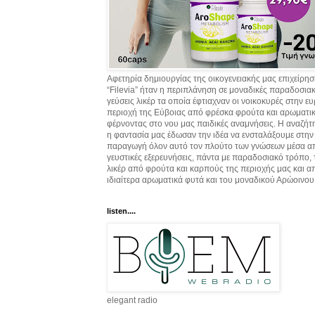
Αφετηρία δημιουργίας της οικογενειακής μας επιχείρη
“Filevia” ήταν η περιπλάνηση σε μοναδικές παραδοσια
γεύσεις λικέρ τα οποία έφτιαχναν οι νοικοκυρές στην ε
περιοχή της Εύβοιας από φρέσκα φρούτα και αρωματικ
φέρνοντας στο νου μας παιδικές αναμνήσεις. Η αναζήτ
η φαντασία μας έδωσαν την ιδέα να ενσταλάξουμε στην
παραγωγή όλον αυτό τον πλούτο των γνώσεων μέσα α
γευστικές εξερευνήσεις, πάντα με παραδοσιακό τρόπο,
λικέρ από φρούτα και καρπούς της περιοχής μας και α
ιδιαίτερα αρωματικά φυτά και του μοναδικού Αρώοινου
listen....
elegant radio