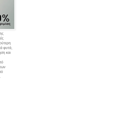
σης
κές
υρύτερη
ά φυτά,
ηση και
πό
 των
πό
.