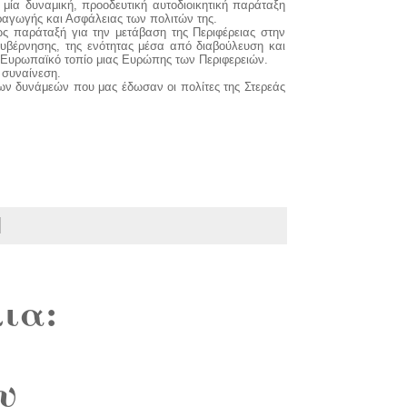
ία δυναμική, προοδευτική αυτοδιοικητική παράταξη
ραγωγής και Ασφάλειας των πολιτών της.
ς παράταξή για την μετάβαση της Περιφέρειας στην
κυβέρνησης, της ενότητας μέσα από διαβούλευση και
 Ευρωπαϊκό τοπίο μιας Ευρώπης των Περιφερειών.
 συναίνεση.
των δυνάμεών που μας έδωσαν οι πολίτες της Στερεάς
ια:
υ