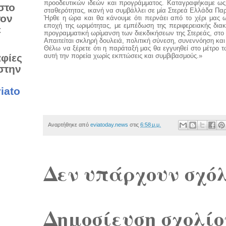
προοδευτικών ιδεών και προγράμματος. Καταγραφήκαμε ως μ
στο
σταθερότητας, ικανή να συμβάλλει σε μία Στερεά Ελλάδα Πα
τον
Ήρθε η ώρα και θα κάνουμε ότι περνάει από το χέρι μας ω
εποχή της ωριμότητας, με εμπέδωση της περιφερειακής δια
ε
προγραμματική ωρίμανση των διεκδικήσεων της Στερεάς, στο
Απαιτείται σκληρή δουλειά, πολιτική σύνεση, συνεννόηση και
Θέλω να ξέρετε ότι η παράταξή μας θα εγγυηθεί στο μέτρο 
αυτή την πορεία χωρίς εκπτώσεις και συμβιβασμούς.»
αφίες
στην
iato
Αναρτήθηκε από
eviatoday.news
στις
6:58 μ.μ.
Δεν υπάρχουν σχόλ
Δημοσίευση σχολίο