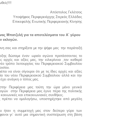
θείς!!!!
Απόστολος Γκλέτσος
Υποψήφιος Περιφερειάρχης Στερεάς Ελλάδας
Επικεφαλής Ενωτικής Περιφερειακής Κίνησης
νας Μπατζελή για τα αποτελέσματα του Α΄ γύρου
ν εκλογών.
ύνη σας και στηρίξατε με την ψήφο μας
την παράταξή
άταξης δώσαμε έναν ωραίο αγώνα προτάσσοντας το
ς αρχές και αξίες μας, την ειλικρίνεια ,τον καθαρό
έο τρόπο λειτουργίας του Περιφερειακού Συμβουλίου
αισίου.
ι να είναι σίγουροι ότι με τις ίδιες αρχές και αξίες
ία του νέου Περιφερειακού Συμβούλιου αλλά και την
χει ανάγκη ο τόπος μας.
την Περιφέρεια μας τούτη την ώρα μόνο γενικά
λογών
στην Περιφέρεια μας έγινε πέρα της πολιτικής
 κοινωνικές και επικοινωνιακές συνθήκες.
ς πρέπει να ομολογήσω, υποστηρίχτηκε από μεγάλη
υ ήταν η συμμετοχή μας στον δεύτερο γύρο των
φανοι γι΄ αυτό μια σημαντική συσπείρωση στη βάση