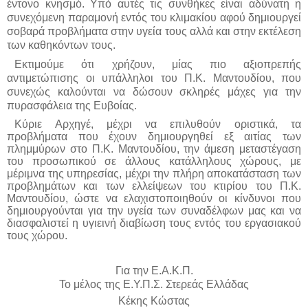
έντονο κνησμό. Υπό αυτές τις συνθήκες είναι αδύνατη η
συνεχόμενη παραμονή εντός του κλιμακίου αφού δημιουργεί
σοβαρά προβλήματα στην υγεία τους αλλά και στην εκτέλεση
των καθηκόντων τους.
Ε
κτιμούμε ότι χρήζουν, μίας πιο αξιοπρεπής
αντιμετώπισης οι υπάλληλοι του Π.Κ. Μαντουδίου, που
συνεχώς καλούνται να δώσουν σκληρές μάχες για την
πυρασφάλεια της Ευβοίας.
Κύριε Αρχηγέ, μέχρι να επιλυθούν οριστικά, τα
προβλήματα που έχουν δημιουργηθεί εξ αιτίας των
πλημμύρων στο Π.Κ. Μαντουδίου, την άμεση μεταστέγαση
του προσωπικού σε άλλους κατάλληλους χώρους, με
μέριμνα της υπηρεσίας
, μ
έχρι την πλήρη αποκατάσταση των
προβλημάτων και των ελλείψεων του κτιρίου του Π.Κ.
Μαντουδίου,
ώστε να ελαχιστοποιηθούν οι κίνδυνοι που
δημιουργούνται
για την υγεία των συναδέλφων μας και να
διασφαλιστεί η υγιεινή διαβίωση τους εντός του εργασιακού
τους χώρου.
Για την Ε.Α.Κ.Π.
Το μέλος της Ε.Υ.Π.Σ. Στερεάς Ελλάδας
Κέκης Κώστας