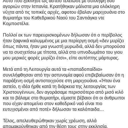
Αυτό που ξεκίνησε ως αστείο τελείωσε με σύλληψη δύο
αγοριών στην Ισπανία. Κρατήθηκαν μάλιστα μια ολόκληρη
νύχτα από τις τοπικές αρχές, αφοτου έβαλαν
μαριχουάνα στο
θυμιατήρι του Καθεδρικού Ναού του Σαντιάγκο ντε
Κομποστέλα.
Πολλοί εκ των παρευρισκομένων δήλωσαν ότι ο περίβολος
ήταν ξαφνικά καλυμμένος με μια περίεργη οσμή «δεν μυρίζει
όπως πάντα, ήταν μια γνωστή μυρωδιά, αλλά δεν μπορούσα
να το συσχετίσω με τίποτα, αλλά στο υπνοδωμάτιο του γιου
μου μερικές φορές μυρίζει έτσι», είπε αυτόπτης μάρτυρας.
Μετά από τη Λειτουργία αυτά τα «παπαδοπαίδια»
συνελήφθησαν από την αστυνομία αφού επιβεβαίωσαν ότι η
παράξενη οσμή αντιστοιχούσε στη μαριχουάνα. «Ήταν ένα
αστείο, η ιδέα ήρθε κατά τη διάρκεια της λειτουργίας των
Χριστουγέννων, δεν αγοράσαμε περισσότερο από μισό κιλό
και το βάλαμε στο θυμιατήρι, είμαστε βέβαιοι ότι οι άνθρωποι
που είχαν απομείνει στον καθεδρικό ναό είναι πιο
ευτυχισμένοι από ποτέ» δήλωσαν τα καλόπαιδα…
Τέλος, απελευθερώθηκαν χωρίς χρέωση, αλλά
απομακρύνθηκαν από την θέση τους στην εκκλησία.