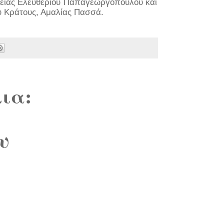
ατείας Ελευθέριου Παπαγεωργόπουλου και
του Κράτους, Αμαλίας Πασσά.
ια:
υ