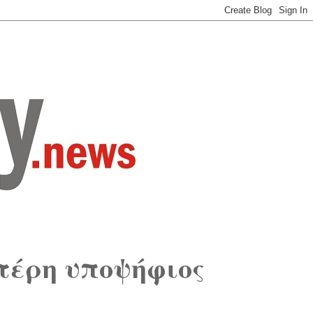
υτέρη υποψήφιος