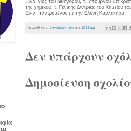
Είναι γιος του δικηγόρου, τ. Υπουργού Επικρ
της χημικού, τ. Γενικής Δ/ντριας του Χημείου 
Είναι παντρεμένος με την Ελένη Καρλατήρα.
Αναρτήθηκε από
eviatoday.news
στις
10:28 π.μ.
Δεν υπάρχουν σχόλ
Δημοσίευση σχολίο
το
αφία
στο