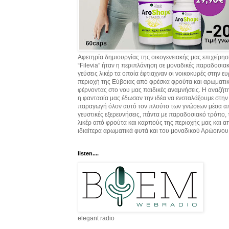
Αφετηρία δημιουργίας της οικογενειακής μας επιχείρη
“Filevia” ήταν η περιπλάνηση σε μοναδικές παραδοσια
γεύσεις λικέρ τα οποία έφτιαχναν οι νοικοκυρές στην ε
περιοχή της Εύβοιας από φρέσκα φρούτα και αρωματικ
φέρνοντας στο νου μας παιδικές αναμνήσεις. Η αναζήτ
η φαντασία μας έδωσαν την ιδέα να ενσταλάξουμε στην
παραγωγή όλον αυτό τον πλούτο των γνώσεων μέσα α
γευστικές εξερευνήσεις, πάντα με παραδοσιακό τρόπο,
λικέρ από φρούτα και καρπούς της περιοχής μας και α
ιδιαίτερα αρωματικά φυτά και του μοναδικού Αρώοινου
listen....
elegant radio