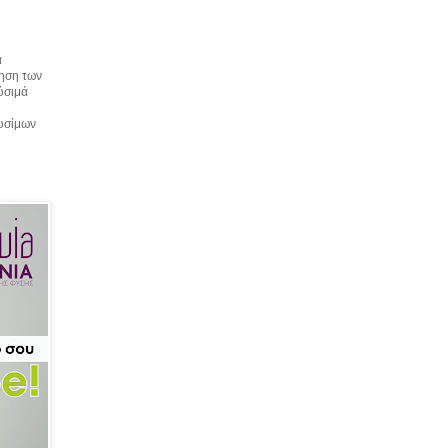
α
τηση των
αύσιμά
αυσίμων