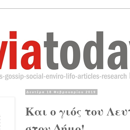
Δευτέρα 18 Φεβρουαρίου 2019
Και ο γιός του Λε
στον Δήμο!