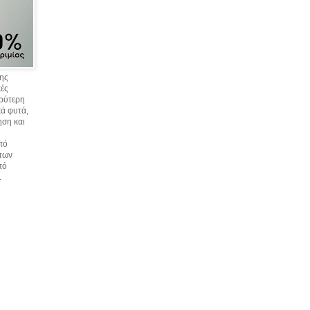
σης
κές
υρύτερη
ά φυτά,
ηση και
πό
 των
πό
.