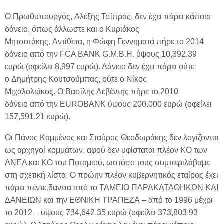
Ο Πρωθυπουργός, Αλέξης Τσίπρας, δεν έχει πάρει κάποιο
δάνειο, όπως άλλωστε και ο Κυριάκος
Μητσοτάκης. Αντίθετα, η Φώφη Γεννηματά πήρε το 2014
δάνειο από την FCA BANK G.M.B.H. ύψους 10,392.39
ευρώ (οφείλει 8,997 ευρώ). Δάνειο δεν έχει πάρει ούτε
ο Δημήτρης Κουτσούμπας, ούτε ο Νίκος
Μιχαλολιάκος. Ο Βασίλης Λεβέντης πήρε το 2010
δάνειο από την EUROBANK ύψους 200.000 ευρώ (οφείλει
157,591.21 ευρώ).
Οι Πάνος Καμμένος και Σταύρος Θεοδωράκης δεν λογίζονται
ως αρχηγοί κομμάτων, αφού δεν υφίσταται πλέον ΚΟ των
ΑΝΕΛ και ΚΟ του Ποταμιού, ωστόσο τους συμπεριλάβαμε
στη σχετική λίστα. Ο πρώην πλέον κυβερνητικός εταίρος έχει
πάρει πέντε δάνεια από το ΤΑΜΕΙΟ ΠΑΡΑΚΑΤΑΘΗΚΩΝ ΚΑΙ
ΔΑΝΕΙΩΝ και την ΕΘΝΙΚΗ ΤΡΑΠΕΖΑ – από το 1996 μέχρι
το 2012 – ύψους 734,642.35 ευρώ (οφείλει 373,803.93