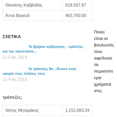
Θανάσης Καββαδάς
618,597.87
Άννα Βαγενά
463,700.00
Ποιοι
ΣΧΕΤΙΚΑ
είναι οι
βουλευτές
Τα βρήκαν κυβέρνηση – τράπεζες
για την προστασία…
που
21 Feb, 2019
οφείλουν
τα
Οι τράπεζες θα…δίνουν στην
περισσότ
εφορία τους πελάτες τους
ερα
21 Feb, 2019
χρήματα
στις
τράπεζες;
Νότης Μηταράκης
1,152,083.34