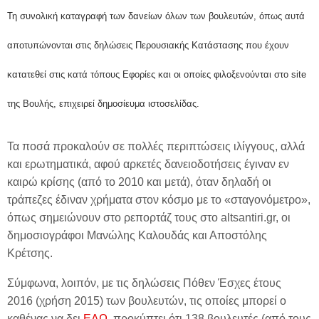
Τη συνολική καταγραφή των δανείων όλων των βουλευτών, όπως αυτά
αποτυπώνονται στις δηλώσεις Περουσιακής Κατάστασης που έχουν
κατατεθεί στις κατά τόπους Εφορίες και οι οποίες φιλοξενούνται στο site
της Βουλής, επιχειρεί δημοσίευμα ιστοσελίδας.
Τα ποσά προκαλούν σε πολλές περιπτώσεις ιλίγγους, αλλά
και ερωτηματικά, αφού αρκετές δανειοδοτήσεις έγιναν εν
καιρώ κρίσης (από το 2010 και μετά), όταν δηλαδή οι
τράπεζες έδιναν χρήματα στον κόσμο με το «σταγονόμετρο»,
όπως σημειώνουν στο ρεπορτάζ τους στο altsantiri.gr, οι
δημοσιογράφοι Μανώλης Καλουδάς και Αποστόλης
Κρέτσης.
Σύμφωνα, λοιπόν, με τις δηλώσεις Πόθεν Έσχες έτους
2016 (χρήση 2015) των βουλευτών, τις οποίες μπορεί ο
καθένας να δει
ΕΔΩ
, προκύπτει ότι 138 βουλευτές (από τους