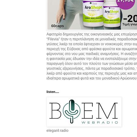
Αφετηρία δημιουργίας της οικογενειακής μας επιχείρη
“Filevia” ήταν η περιπλάνηση σε μοναδικές παραδοσια
γεύσεις λικέρ τα οποία έφτιαχναν οι νοικοκυρές στην ε
περιοχή της Εύβοιας από φρέσκα φρούτα και αρωματικ
φέρνοντας στο νου μας παιδικές αναμνήσεις. Η αναζήτ
η φαντασία μας έδωσαν την ιδέα να ενσταλάξουμε στην
παραγωγή όλον αυτό τον πλούτο των γνώσεων μέσα α
γευστικές εξερευνήσεις, πάντα με παραδοσιακό τρόπο,
λικέρ από φρούτα και καρπούς της περιοχής μας και α
ιδιαίτερα αρωματικά φυτά και του μοναδικού Αρώοινου
listen....
elegant radio