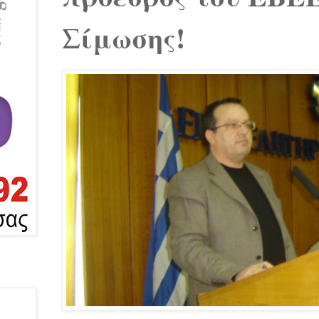
Σίμωσης!