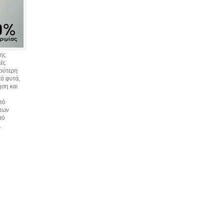
σης
κές
υρύτερη
ά φυτά,
ηση και
πό
 των
πό
.