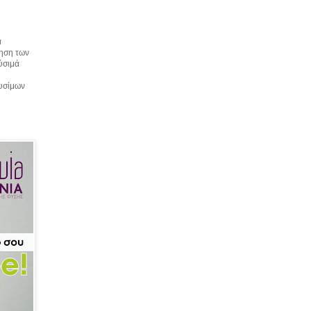
α
τηση των
αύσιμά
αυσίμων