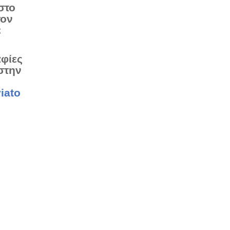
στο
τον
ε
αφίες
στην
iato