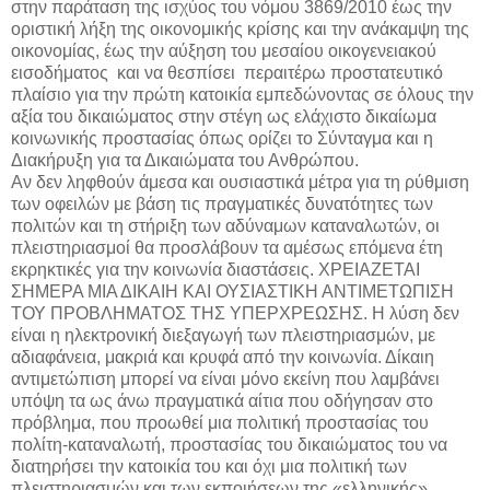
στην παράταση της ισχύος του νόμου 3869/2010 έως την
οριστική λήξη της οικονομικής κρίσης και την ανάκαμψη της
οικονομίας, έως την αύξηση του μεσαίου οικογενειακού
εισοδήματος
και να θεσπίσει
περαιτέρω προστατευτικό
πλαίσιο για την πρώτη κατοικία εμπεδώνοντας σε όλους την
αξία του δικαιώματος στην στέγη ως ελάχιστο δικαίωμα
κοινωνικής προστασίας όπως ορίζει το Σύνταγμα και η
Διακήρυξη για τα Δικαιώματα του Ανθρώπου.
Αν δεν ληφθούν άμεσα και ουσιαστικά μέτρα για τη ρύθμιση
των οφειλών με βάση τις πραγματικές δυνατότητες των
πολιτών και τη στήριξη των αδύναμων καταναλωτών, οι
πλειστηριασμοί θα προσλάβουν τα αμέσως επόμενα έτη
εκρηκτικές για την κοινωνία διαστάσεις. ΧΡΕΙΑΖΕΤΑΙ
ΣΗΜΕΡΑ ΜΙΑ ΔΙΚΑΙΗ ΚΑΙ ΟΥΣΙΑΣΤΙΚΗ ΑΝΤΙΜΕΤΩΠΙΣΗ
ΤΟΥ ΠΡΟΒΛΗΜΑΤΟΣ ΤΗΣ ΥΠΕΡΧΡΕΩΣΗΣ. Η λύση δεν
είναι η ηλεκτρονική διεξαγωγή των πλειστηριασμών, με
αδιαφάνεια, μακριά και κρυφά από την κοινωνία. Δίκαιη
αντιμετώπιση μπορεί να είναι μόνο εκείνη που λαμβάνει
υπόψη τα ως άνω πραγματικά αίτια που οδήγησαν στο
πρόβλημα, που προωθεί μια πολιτική προστασίας του
πολίτη-καταναλωτή, προστασίας του δικαιώματος του να
διατηρήσει την κατοικία του και όχι μια πολιτική των
πλειστηριασμών και των εκποιήσεων της «ελληνικής»