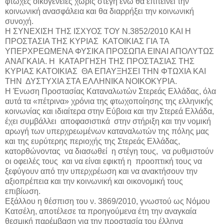
φτωχές οικογένειες χωρίς στέγη ενώ θα επιτείνει την
κοινωνική ανασφάλεια και θα διαρρήξει την κοινωνική
συνοχή.
Η ΣΥΝΕΧΙΣΗ ΤΗΣ ΙΣΧΥΟΣ ΤΟΥ Ν.3852/2010 ΚΑΙ Η
ΠΡΟΣΤΑΣΙΑ ΤΗΣ ΚΥΡΙΑΣ
ΚΑΤΟΙΚΙΑΣ ΓΙΑ ΤΑ
ΥΠΕΡΧΡΕΩΜΕΝΑ ΦΥΣΙΚΑ ΠΡΟΣΩΠΑ ΕΙΝΑΙ ΑΠΟΛΥΤΩΣ
ΑΝΑΓΚΑΙΑ. Η
ΚΑΤΑΡΓΗΣΗ ΤΗΣ ΠΡΟΣΤΑΣΙΑΣ ΤΗΣ
ΚΥΡΙΑΣ ΚΑΤΟΙΚΙΑΣ
ΘΑ ΕΠΑΥΞΗΣΕΙ ΤΗΝ ΦΤΩΧΙΑ ΚΑΙ
ΤΗΝ
ΔΥΣΤΥΧΙΑ ΣΤΑ ΕΛΛΗΝΙΚΑ ΝΟΙΚΟΚΥΡΙΑ.
Η Ένωση Προστασίας Καταναλωτών Στερεάς Ελλάδας, όλα
αυτά τα «πέτρινα» χρόνια της φτωχοποίησης της ελληνικής
κοινωνίας και ιδιαίτερα στην Εύβοια και την Στερεά Ελλάδα,
έχει συμβάλλει
αποφασιστικά
στην στήριξη και την νομική
αρωγή των υπερχρεωμένων καταναλωτών της πόλης μας
και της ευρύτερης περιοχής της Στερεάς Ελλάδας,
κατορθώνοντας
να διασωθεί
η στέγη τους,
να ρυθμιστούν
οι οφειλές τους
και να είναι εφικτή η
προοπτική τους να
ξεφύγουν από την υπερχρέωση και να ανακτήσουν την
αξιοπρέπεια και την κοινωνική και οικονομική τους
επιβίωση.
Εξάλλου η θέσπιση του ν. 3869/2010, γνωστού ως Νόμου
Κατσέλη, αποτέλεσε τα προηγούμενα έτη την αναγκαία
θεσμική παρέμβαση για την προστασία του έλληνα