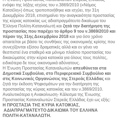
ενόψει της λήξης ισχύος του ν.3869/2010 («Νόμος
Κατσέλη») όπως τροποποιήθηκε και ισχύει, την 31η
Δεκεμβρίου 2018, επισημαίνει την αναγκαιότητα προστασίας
της κύριας κατοικίας ως αδιαπραγμάτευτο δικαίωμα του
Έλληνα Πολίτη-Καταναλωτή και
ζητά την διατήρηση της
προστασίας που παρέχει το άρθρο 9 του ν.3869/2010 και
πέραν της 31ης Δεκεμβρίου 2018
και για όσο χρόνο
απαιτείται με βάσει τις συνθήκες της οικονομικής κρίσης που
συνεχίζονται εξίσου δραματικές αλλά και εν γένει να
θεσπιστεί ένα σταθερό και μόνιμο πλαίσιο προστασίας του
δικαιώματος στην κύρια κατοικία για όλους τους πολίτες,
ειδικότερα δε τους οικονομικά αδύνατους.
Η Ένωση Προστασίας Καταναλωτών
απευθύνεται στα
Δημοτικά Συμβούλια, στο Περιφερειακό Συμβούλιο και
στις Κοινωνικές Οργανώσεις της Στερεάς Ελλάδας
και
ζητά την έκδοση Ψηφισμάτων για την διατήρηση της
προστασίας της κύριας κατοικίας και του ν.3869/2010.
Αναλυτικότερα η Ανακοίνωση- Κάλεσμα της Ένωσης
Προστασίας Καταναλωτών Στερεάς Ελλάδας έχει ως εξής:
Η ΠΡΟΣΤΑΣΙΑ ΤΗΣ ΚΥΡΙΑ ΚΑΤΟΙΚΙΑΣ,
ΑΔΙΑΠΡΑΓΜΑΤΕΥΤΟ ΔΙΚΑΙΩΜΑ ΤΟΥ ΕΛΛΗΝΑ
ΠΟΛΙΤΗ-ΚΑΤΑΝΑΛΩΤΗ.