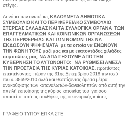
στέγης.
Δυνάμει των ανωτέρω,
ΚΑΛΟΥΜΕΤΑ ΔΗΜΟΤΙΚΑ
ΣΥΜΒΟΥΛΙΟ ΚΑΙ ΤΟ ΠΕΡΙΦΕΡΕΙΑΚΟ ΣΥΜΒΟΥΛΙΟ
ΣΤΕΡΕΑΣ ΕΛΛΑΔΑΣ ΚΑΙ ΤΑ ΣΥΛΛΟΓΙΚΑ ΟΡΓΑΝΑ
ΤΩΝ
ΕΠΑΓΓΕΛΜΑΤΙΚΩΝ ΚΑΙ ΚΟΙΝΩΝΙΚΩΝ ΟΡΓΑΝΩΣΕΩΝ
ΤΗΣ ΠΕΡΙΦΕΡΕΙΑΣ ΚΑΙ ΤΩΝ ΝΟΜΩΝ ΤΗΣ ΝΑ
ΕΚΔΩΣΟΥΝ ΨΗΦΙΣΜΑΤΑ
με τα οποία να ΕΝΩΝΟΥΝ
ΤΗΝ ΦΩΝΗ ΤΟΥΣ μαζί μας και με εκατοντάδες χιλιάδες
συμπολίτες μας, ΝΑ ΑΠΑΙΤΗΣΟΥΜΕ ΑΠΟ ΤΗΝ
ΚΥΒΕΡΝΗΣΗ ΤΟ ΑΥΤΟΝΟΗΤΟ:
ΝΑ ΡΥΘΜΙΣΕΙ ΑΜΕΣΑ
ΤΗΝ ΠΡΟΣΤΑΣΙΑ ΤΗΣ ΚΥΡΙΑΣ ΚΑΤΟΙΚΙΑΣ,
πρωτίστως
επεκτείνοντας
πέραν της 31ης Δεκεμβρίου 2018 την ισχύ
του ν. 3869/2010 αλλά και θεσπίζοντας άμεσα μέτρα
ανακούφισης των καταναλωτών-δανειοληπτών από αυτή την
απειλή εκποίησης της κύριας κατοικίας του
για όσο
απαιτείται από τις συνθήκες της οικονομικής κρίσης.
ΓΡΑΦΕΙΟ ΤΥΠΟΥ ΕΠΚΑ ΣΤΕ