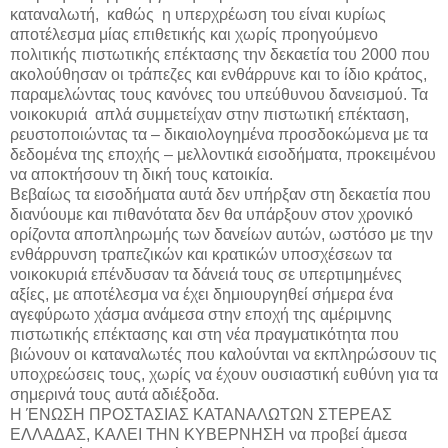
καταναλωτή,
καθώς
η υπερχρέωση του είναι κυρίως
αποτέλεσμα μίας επιθετικής και χωρίς προηγούμενο
πολιτικής πιστωτικής επέκτασης την δεκαετία του 2000 που
ακολούθησαν οι τράπεζες και ενθάρρυνε και το ίδιο κράτος,
παραμελώντας τους κανόνες του υπεύθυνου δανεισμού. Τα
νοικοκυριά
απλά συμμετείχαν στην πιστωτική επέκταση,
ρευστοποιώντας τα – δικαιολογημένα προσδοκώμενα με τα
δεδομένα της εποχής – μελλοντικά εισοδήματα, προκειμένου
να αποκτήσουν τη δική τους κατοικία.
Βεβαίως τα εισοδήματα αυτά δεν υπήρξαν στη δεκαετία που
διανύουμε και πιθανότατα δεν θα υπάρξουν στον χρονικό
ορίζοντα αποπληρωμής των δανείων αυτών, ωστόσο με την
ενθάρρυνση τραπεζικών και κρατικών υποσχέσεων τα
νοικοκυριά επένδυσαν τα δάνειά τους σε υπερτιμημένες
αξίες, με αποτέλεσμα να έχει δημιουργηθεί σήμερα ένα
αγεφύρωτο χάσμα ανάμεσα στην εποχή της αμέριμνης
πιστωτικής επέκτασης και στη νέα πραγματικότητα που
βιώνουν οι καταναλωτές που καλούνται να εκπληρώσουν τις
υποχρεώσεις τους, χωρίς να έχουν ουσιαστική ευθύνη για τα
σημερινά τους αυτά αδιέξοδα.
Η ΈΝΩΣΗ ΠΡΟΣΤΑΣΙΑΣ ΚΑΤΑΝΑΛΩΤΩΝ ΣΤΕΡΕΑΣ
ΕΛΛΑΔΑΣ, ΚΑΛΕΙ ΤΗΝ ΚΥΒΕΡΝΗΣΗ να προβεί άμεσα