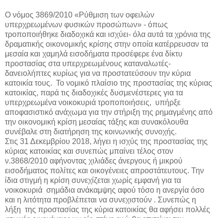
Ο νόμος 3869/2010 «Ρύθμιση των οφειλών
υπερχρεωμένων φυσικών προσώπων» - όπως
τροποποιήθηκε διαδοχικά και ισχύει- όλα αυτά τα χρόνια της
δραματικής οικονομικής κρίσης στην οποία κατέρρευσαν τα
μεσαία και χαμηλά εισοδήματα προσέφερε ένα δίκτυ
προστασίας στα υπερχρεωμένους καταναλωτές-
δανειολήπτες κυρίως για να προστατεύσουν την κύρια
κατοικία τους.
Το νομικό πλαίσιο της προστασίας της κύριας
κατοικίας, παρά τις διαδοχικές δυσμενέστερες για τα
υπερχρεωμένα νοικοκυριά τροποποιήσεις,
υπήρξε
αποφασιστικό ανάχωμα για την στήριξη της ρημαγμένης από
την οικονομική κρίση μεσαίας τάξης και συνακόλουθα
συνέβαλε στη διατήρηση της κοινωνικής συνοχής.
Στις 31 Δεκεμβρίου 2018, λήγει η ισχύς της προστασίας της
κύριας κατοικίας και συνεπώς μπαίνει τέλος στον
ν.3868/2010 αφήνοντας χιλιάδες άνεργους ή μικρού
εισοδήματος πολίτες και οικογένειες απροστάτευτους. Την
ίδια στιγμή η κρίση συνεχίζεται χωρίς εμφανή για τα
νοικοκυριά
σημάδια ανάκαμψης αφού τόσο η ανεργία όσο
και η λιτότητα προβλέπεται να συνεχιστούν . Συνεπώς η
λήξη
της προστασίας της κύρια κατοικίας θα αφήσει πολλές