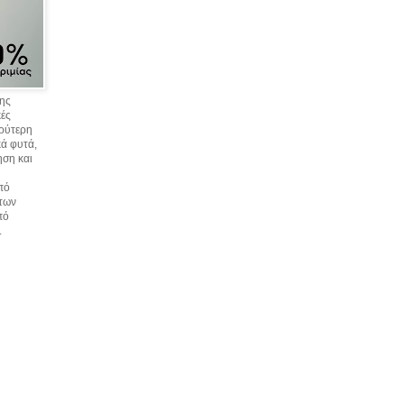
σης
κές
υρύτερη
ά φυτά,
ηση και
πό
 των
πό
.