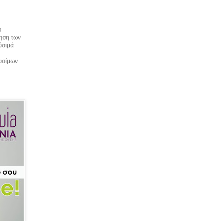
α
τηση των
αύσιμά
αυσίμων