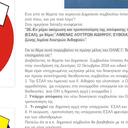
Ενα από τα θέματα του αυριανού Δημοτικού συμβουλίου Ιστιαία
από πίσω, και για ποιό λόγο"!
Στην ημερήσια διάταξη αναφέρεται:
"26.-Εν μέρει ακύρωση και τροποποίηση της απόφασης 
(ΕΣΑΛ), με θέμα:΄΄ΛΙΜΕΝΑΣ ΛΟΥΤΡΩΝ ΑΙΔΗΨΟΥ, ΕΥΒΟΙΑΣ 
ζώνης λιμένα Λουτρών Αιδηψού»΄΄
Για το θέμα αυτό παρεμβαίνει το πρώην μέλος του ΟΛΝΕ Γ.
Τ
επισημαίνει οτι:"
Διαβάζοντας τα θέματα του Δημοτικού Συμβουλίου Ιστιαίας 
στην συνεδρίαση της Δευτέρας 22 Οκτωβρίου 2018 και ειδικά γ
θέμα είμαι υποχρεωμένος ωςπρώην μέλος του διοικητικού συ
και πρώην αναπληρωτής διευθύνοντος συμβούλου να αναφέ
1. Την ΕΣΑΛ του λιμανιού των Λ. Αιδηψού την υλοποίησε ο
αρμοδιότητας (με ενέργειες στα συναρμόδια υπουργεία και 
διαδικασίες )και ΟΧΙ η δημοτική αρχή ( αναρμόδια ) .
2.
Υπάρχει απόφαση
του νέου διοικητικού συμβουλίου του
τροποποίηση της ;
3.
Τι ενοχλεί
την δημοτική αρχή στην υπάρχουσα ΕΣΑΛ και 
4. Η ακύρωση -τροποποίηση της υπάρχουσας ΕΣΑΛ φρενάρει 
και των υδατοδρομίων .
Πιστεύω ότι οι κ.κ. δημοτικοί σύμβουλοι θα βοηθηθούν με τ
και να είναι νομότυπη .