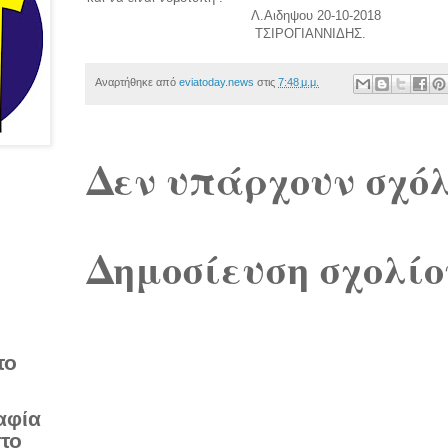
Λ.Αιδηψου 20-10-2018
ΤΣΙΡΟΓΙΑΝΝΙΔΗΣ.
Αναρτήθηκε από
eviatoday.news
στις
7:48 μ.μ.
Δεν υπάρχουν σχόλ
Δημοσίευση σχολίο
το
αφία
στο