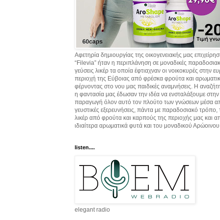
Αφετηρία δημιουργίας της οικογενειακής μας επιχείρη
“Filevia” ήταν η περιπλάνηση σε μοναδικές παραδοσια
γεύσεις λικέρ τα οποία έφτιαχναν οι νοικοκυρές στην ε
περιοχή της Εύβοιας από φρέσκα φρούτα και αρωματικ
φέρνοντας στο νου μας παιδικές αναμνήσεις. Η αναζήτ
η φαντασία μας έδωσαν την ιδέα να ενσταλάξουμε στην
παραγωγή όλον αυτό τον πλούτο των γνώσεων μέσα α
γευστικές εξερευνήσεις, πάντα με παραδοσιακό τρόπο,
λικέρ από φρούτα και καρπούς της περιοχής μας και α
ιδιαίτερα αρωματικά φυτά και του μοναδικού Αρώοινου
listen....
elegant radio