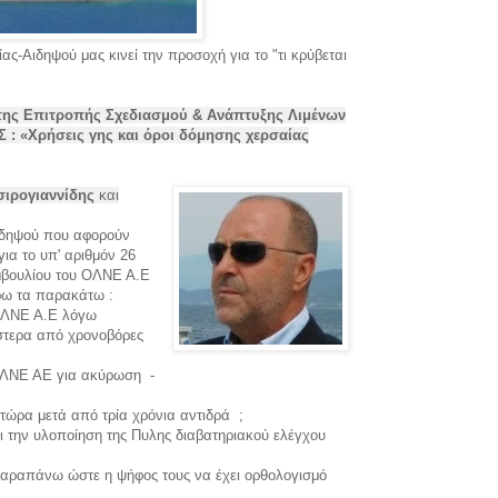
ς-Αιδηψού μας κινεί την προσοχή για το "τι κρύβεται
της Επιτροπής Σχεδιασμού & Ανάπτυξης Λιμένων
: «Χρήσεις γης και όροι δόμησης χερσαίας
σιρογιαννίδης
και
Αιδηψού που αφορούν
ια το υπ' αριθμόν 26
μβουλίου του ΟΛΝΕ Α.Ε
ρω τα παρακάτω :
 ΟΛΝΕ Α.Ε λόγω
ύστερα από χρονοβόρες
 ΟΛΝΕ ΑΕ για ακύρωση -
τώρα μετά από τρία χρόνια αντιδρά ;
την υλοποίηση της Πυλης διαβατηριακού ελέγχου
α παραπάνω ώστε η ψήφος τους να έχει ορθολογισμό