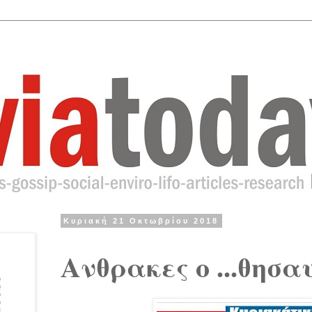
Κυριακή 21 Οκτωβρίου 2018
Ανθρακες ο ...θησα