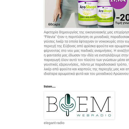
Αφετηρία δημιουργίας της οικογενειακής μας επιχείρη
“Filevia” ήταν η περιπλάνηση σε μοναδικές παραδοσια
γεύσεις λικέρ τα οποία έφτιαχναν οι νοικοκυρές στην ε
περιοχή της Εύβοιας από φρέσκα φρούτα και αρωματικ
φέρνοντας στο νου μας παιδικές αναμνήσεις. Η αναζήτ
η φαντασία μας έδωσαν την ιδέα να ενσταλάξουμε στην
παραγωγή όλον αυτό τον πλούτο των γνώσεων μέσα α
γευστικές εξερευνήσεις, πάντα με παραδοσιακό τρόπο,
λικέρ από φρούτα και καρπούς της περιοχής μας και α
ιδιαίτερα αρωματικά φυτά και του μοναδικού Αρώοινου
listen....
elegant radio