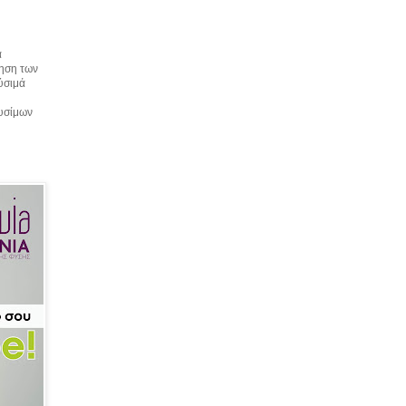
α
τηση των
αύσιμά
αυσίμων