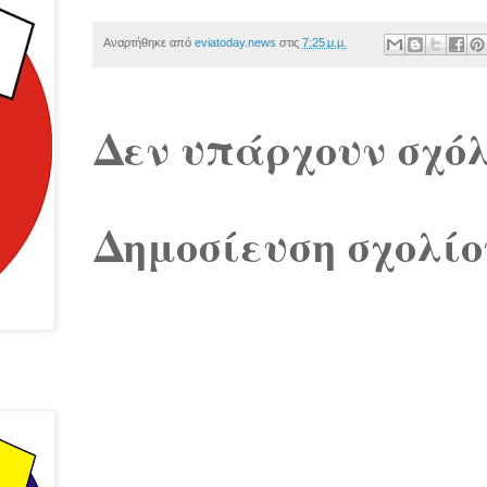
Αναρτήθηκε από
eviatoday.news
στις
7:25 μ.μ.
Δεν υπάρχουν σχόλ
Δημοσίευση σχολίο