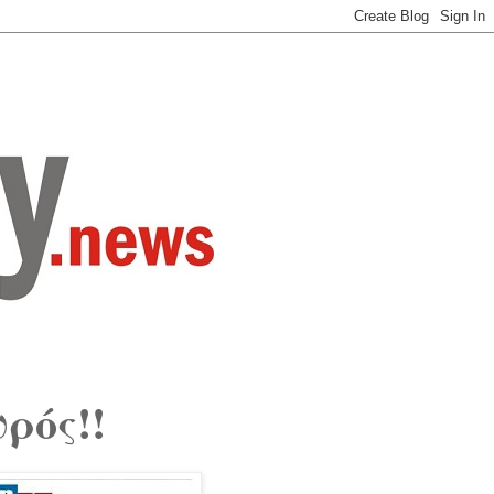
υρός!!