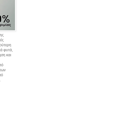
σης
κές
υρύτερη
ά φυτά,
ηση και
πό
 των
πό
.