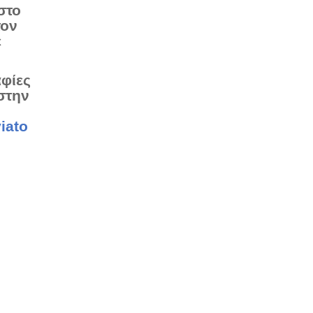
στο
τον
ε
αφίες
στην
iato