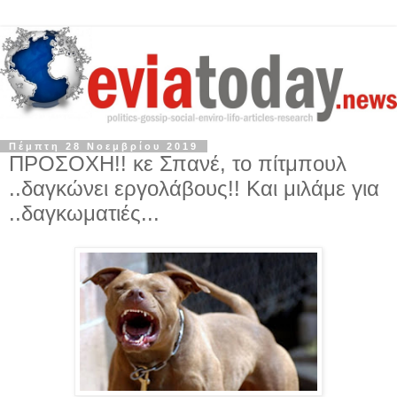
Πέμπτη 28 Νοεμβρίου 2019
ΠΡΟΣΟΧΗ!! κε Σπανέ, το πίτμπουλ
..δαγκώνει εργολάβους!! Και μιλάμε για
..δαγκωματιές...