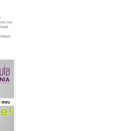
α
τηση των
αύσιμά
αυσίμων