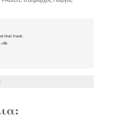
ο ΡΑΔΙΟ1, ο Δήμαρχος Γιώργος
ια: