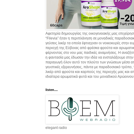
Αφετηρία δημιουργίας της οικογενειακής μας επιχείρη
“Filevia” ήταν η περιπλάνηση σε μοναδικές παραδοσια
γεύσεις λικέρ τα οποία έφτιαχναν οι νοικοκυρές στην ε
περιοχή της Εύβοιας από φρέσκα φρούτα και αρωματικ
φέρνοντας στο νου μας παιδικές αναμνήσεις. Η αναζήτ
η φαντασία μας έδωσαν την ιδέα να ενσταλάξουμε στην
παραγωγή όλον αυτό τον πλούτο των γνώσεων μέσα α
γευστικές εξερευνήσεις, πάντα με παραδοσιακό τρόπο,
λικέρ από φρούτα και καρπούς της περιοχής μας και α
ιδιαίτερα αρωματικά φυτά και του μοναδικού Αρώοινου
listen....
elegant radio