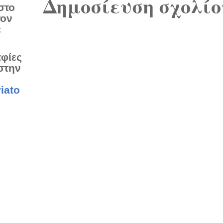
Δημοσίευση σχολίο
στο
τον
ε
αφίες
στην
iato