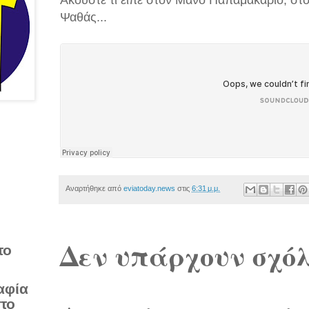
Ακούστε τι είπε στον Μάνο Παπαμακάριο, στ
Ψαθάς...
Αναρτήθηκε από
eviatoday.news
στις
6:31 μ.μ.
Δεν υπάρχουν σχόλ
το
αφία
στο