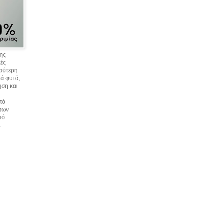
σης
κές
υρύτερη
ά φυτά,
ηση και
πό
 των
πό
.