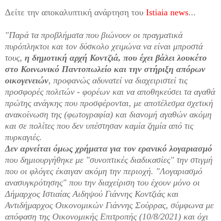
Δείτε την αποκαλυπτική ανάρτηση του
Istiaia news
...
"Παρά τα προβλήματα που βιώνουν οι πραγματικά
πυρόπληκτοι και τον δύσκολο χειμώνα να είναι μπροστά
τους,
η δημοτική αρχή Κοντζιά, που έχει βάλει λουκέτο
στο Κοινωνικό Παντοπωλείο και την στήριξη απόρων
οικογενειών
, προφανώς αδυνατεί να διαχειριστεί τις
προσφορές πολιτών - φορέων και να αποθηκεύσει τα αγαθά
πρώτης ανάγκης που προσφέρονται, με αποτέλεσμα σχετική
ανακοίνωση της (φωτογραφία) και διανομή αγαθών ακόμη
και σε πολίτες που δεν υπέστησαν καμία ζημία από τις
πυρκαγιές.
Δεν αρνείται όμως χρήματα για τον ερανικό λογαριασμό
που δημιουργήθηκε με "συνοπτικές διαδικασίες" την στιγμή
που οι φλόγες έκαιγαν ακόμη την περιοχή. "Λογαριασμό
ανασυγκρότησης" που την διαχείριση του έχουν μόνο οι
Δήμαρχος Ιστιαίας Αιδηψού Γιάννης Κοντζιάς και
Αντιδήμαρχος Οικονομικών Γιάννης Σούρρας, σύμφωνα με
απόφαση της Οικονομικής Επιτροπής (10/8/2021) και όχι