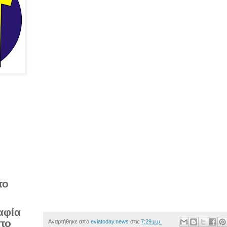
το
αφία
στο
Αναρτήθηκε από
eviatoday.news
στις
7:29 μ.μ.