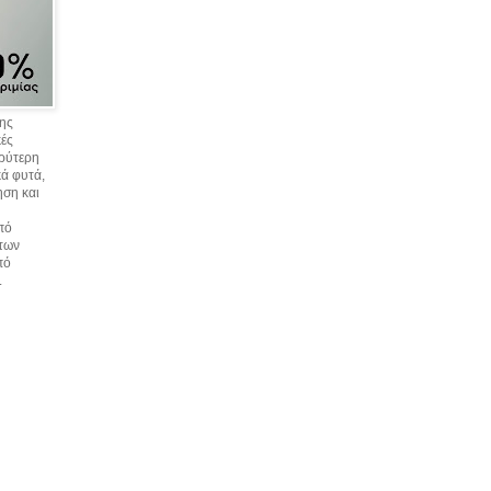
σης
κές
υρύτερη
ά φυτά,
ηση και
πό
 των
πό
.