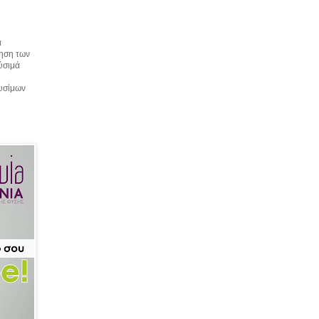
α
τηση των
αύσιμά
αυσίμων