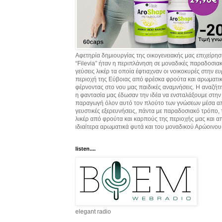
Αφετηρία δημιουργίας της οικογενειακής μας επιχείρη
“Filevia” ήταν η περιπλάνηση σε μοναδικές παραδοσια
γεύσεις λικέρ τα οποία έφτιαχναν οι νοικοκυρές στην ε
περιοχή της Εύβοιας από φρέσκα φρούτα και αρωματικ
φέρνοντας στο νου μας παιδικές αναμνήσεις. Η αναζήτ
η φαντασία μας έδωσαν την ιδέα να ενσταλάξουμε στην
παραγωγή όλον αυτό τον πλούτο των γνώσεων μέσα α
γευστικές εξερευνήσεις, πάντα με παραδοσιακό τρόπο,
λικέρ από φρούτα και καρπούς της περιοχής μας και α
ιδιαίτερα αρωματικά φυτά και του μοναδικού Αρώοινου
listen....
elegant radio