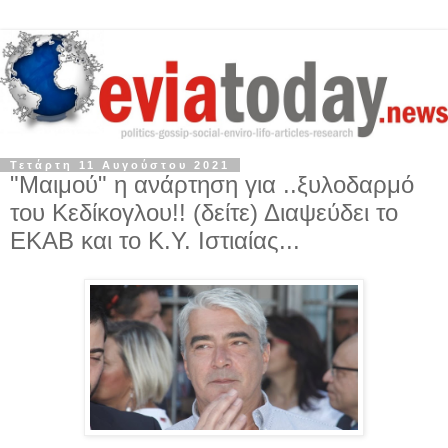
Τετάρτη 11 Αυγούστου 2021
"Μαιμού" η ανάρτηση για ..ξυλοδαρμό
του Κεδίκογλου!! (δείτε) Διαψεύδει το
ΕΚΑΒ και το Κ.Υ. Ιστιαίας...