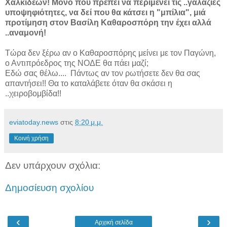
Χαλκιδέων! Μόνο που πρέπει να περιμένει τις ..γαλάζιες
υποψηφιότητες, να δεί που θα κάτσει η "μπίλια", μιά
προτίμηση στον Βασίλη Καθαροσπόρη την έχει αλλά
..αναμονή!
Τώρα δεν ξέρω αν ο Καθαροσπόρης μείνει με τον Παγώνη,
ο Αντιπρόεδρος της ΝΟΔΕ θα πάει μαζί;
Εδώ σας θέλω.... Πάντως αν τον ρωτήσετε δεν θα σας
απαντήσει!! Θα το καταλάβετε όταν θα σκάσει η
..χειροβομβίδα!!
eviatoday.news
στις
8:20 μ.μ.
Κοινή χρήση
Δεν υπάρχουν σχόλια:
Δημοσίευση σχολίου
‹
›
Αρχική σελίδα