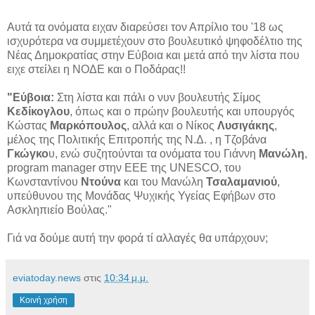
Αυτά τα ονόματα ειχαν διαρεύσει τον Απρίλιο του '18 ως
ισχυρότερα να συμμετέχουν στο βουλευτικό ψηφοδέλτιο της
Νέας Δημοκρατίας στην Εύβοια και μετά από την λίστα που
ειχε στείλει η ΝΟΔΕ και ο Ποδάρας!!
"Εύβοια:
Στη λίστα και πάλι ο νυν βουλευτής Σίμος
Κεδίκογλου
, όπως και ο πρώην βουλευτής και υπουργός
Κώστας
Μαρκόπουλος
, αλλά και ο Νίκος
Λυσιγάκης
,
μέλος της Πολιτικής Επιτροπής της Ν.Δ. , η Τζοβάνα
Γκώγκο
υ, ενώ συζητούνται τα ονόματα του Γιάννη
Μανώλη
,
program manager στην ΕΕΕ της UNESCO, του
Κωνσταντίνου
Ντούνα
και του Μανώλη
Τσαλαμανιού
,
υπεύθυνου της Μονάδας Ψυχικής Υγείας Εφήβων στο
Ασκληπιείο Βούλας."
Γιά να δούμε αυτή την φορά τί αλλαγές θα υπάρχουν;
eviatoday.news
στις
10:34 μ.μ.
Κοινή χρήση