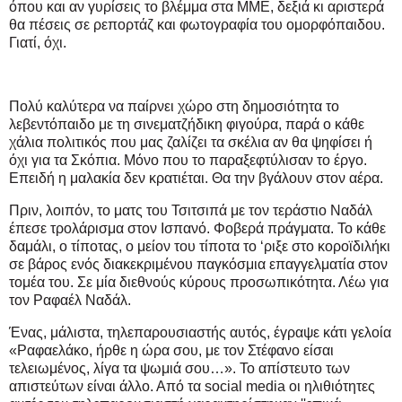
όπου και αν γυρίσεις το βλέμμα στα ΜΜΕ, δεξιά κι αριστερά
θα πέσεις σε ρεπορτάζ και φωτογραφία του ομορφόπαιδου.
Γιατί, όχι.
Πολύ καλύτερα να παίρνει χώρο στη δημοσιότητα το
λεβεντόπαιδο με τη σινεματζήδικη φιγούρα, παρά ο κάθε
χάλια πολιτικός που μας ζαλίζει τα σκέλια αν θα ψηφίσει ή
όχι για τα Σκόπια. Μόνο που το παραξεφτύλισαν το έργο.
Επειδή η μαλακία δεν κρατιέται. Θα την βγάλουν στον αέρα.
Πριν, λοιπόν, το ματς του Τσιτσιπά με τον τεράστιο Ναδάλ
έπεσε τρολάρισμα στον Ισπανό. Φοβερά πράγματα. Το κάθε
δαμάλι, ο τίποτας, ο μείον του τίποτα το ‘ριξε στο κοροϊδιλήκι
σε βάρος ενός διακεκριμένου παγκόσμια επαγγελματία στον
τομέα του. Σε μία διεθνούς κύρους προσωπικότητα. Λέω για
τον Ραφαέλ Ναδάλ.
Ένας, μάλιστα, τηλεπαρουσιαστής αυτός, έγραψε κάτι γελοία
«Ραφαελάκο, ήρθε η ώρα σου, με τον Στέφανο είσαι
τελειωμένος, λίγα τα ψωμιά σου…». Το απίστευτο των
απιστεύτων είναι άλλο. Από τα social media οι ηλιθιότητες