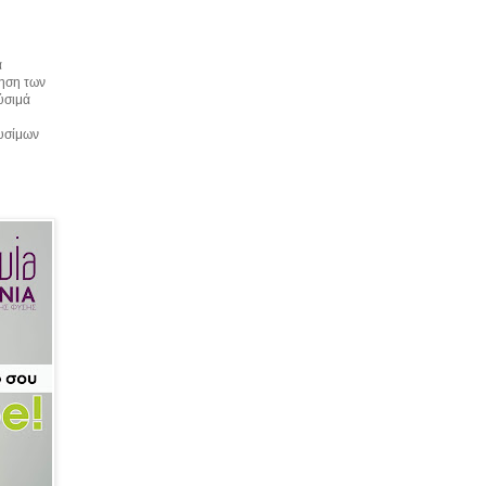
α
τηση των
αύσιμά
αυσίμων