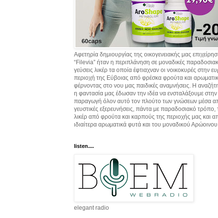
Αφετηρία δημιουργίας της οικογενειακής μας επιχείρη
“Filevia” ήταν η περιπλάνηση σε μοναδικές παραδοσια
γεύσεις λικέρ τα οποία έφτιαχναν οι νοικοκυρές στην ε
περιοχή της Εύβοιας από φρέσκα φρούτα και αρωματικ
φέρνοντας στο νου μας παιδικές αναμνήσεις. Η αναζήτ
η φαντασία μας έδωσαν την ιδέα να ενσταλάξουμε στην
παραγωγή όλον αυτό τον πλούτο των γνώσεων μέσα α
γευστικές εξερευνήσεις, πάντα με παραδοσιακό τρόπο,
λικέρ από φρούτα και καρπούς της περιοχής μας και α
ιδιαίτερα αρωματικά φυτά και του μοναδικού Αρώοινου
listen....
elegant radio