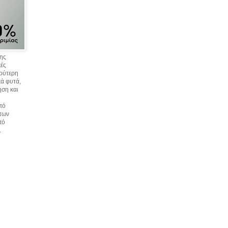
σης
κές
υρύτερη
ά φυτά,
ηση και
πό
 των
πό
.