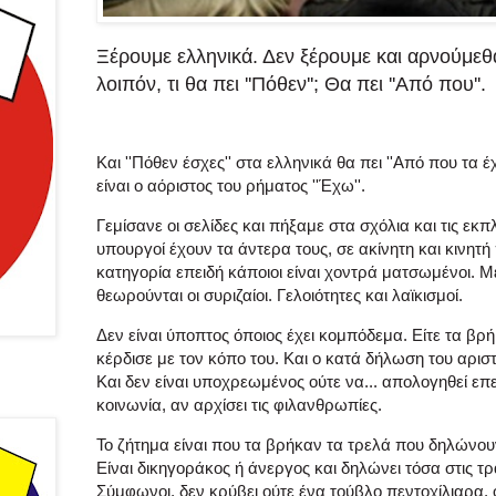
Ξέρουμε ελληνικά. Δεν ξέρουμε και αρνούμεθα
λοιπόν, τι θα πει ''Πόθεν''; Θα πει ''Από που''.
Και ''Πόθεν έσχες'' στα ελληνικά θα πει ''Από που τα έχε
είναι ο αόριστος του ρήματος ''Έχω''.
Γεμίσανε οι σελίδες και πήξαμε στα σχόλια και τις εκπ
υπουργοί έχουν τα άντερα τους, σε ακίνητη και κινητή
κατηγορία επειδή κάποιοι είναι χοντρά ματσωμένοι. Μέ
θεωρούνται οι συριζαίοι. Γελοιότητες και λαϊκισμοί.
Δεν είναι ύποπτος όποιος έχει κομπόδεμα. Είτε τα βρ
κέρδισε με τον κόπο του. Και ο κατά δήλωση του αριστ
Και δεν είναι υποχρεωμένος ούτε να... απολογηθεί επε
κοινωνία, αν αρχίσει τις φιλανθρωπίες.
Το ζήτημα είναι που τα βρήκαν τα τρελά που δηλώνουν
Είναι δικηγοράκος ή άνεργος και δηλώνει τόσα στις τρ
Σύμφωνοι, δεν κρύβει ούτε ένα τούβλο πεντοχίλιαρα, 