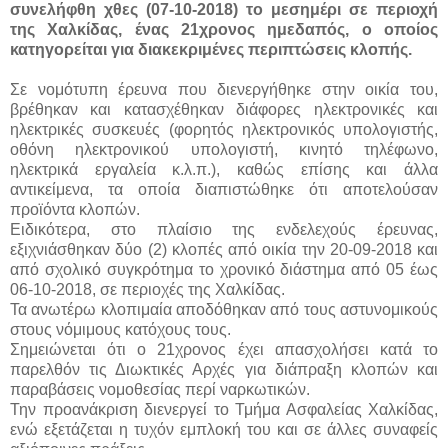
συνελήφθη χθες (07-10-2018) το μεσημέρι σε περιοχή
της Χαλκίδας, ένας 21χρονος ημεδαπός, ο οποίος
κατηγορείται για διακεκριμένες περιπτώσεις κλοπής.
Σε νομότυπη έρευνα που διενεργήθηκε στην οικία του,
βρέθηκαν και κατασχέθηκαν διάφορες ηλεκτρονικές και
ηλεκτρικές συσκευές (φορητός ηλεκτρονικός υπολογιστής,
οθόνη ηλεκτρονικού υπολογιστή, κινητό τηλέφωνο,
ηλεκτρικά εργαλεία κ.λ.π.), καθώς επίσης και άλλα
αντικείμενα, τα οποία διαπιστώθηκε ότι αποτελούσαν
προϊόντα κλοπών.
Ειδικότερα, στο πλαίσιο της ενδελεχούς έρευνας,
εξιχνιάσθηκαν δύο (2) κλοπές από οικία την 20-09-2018 και
από σχολικό συγκρότημα το χρονικό διάστημα από 05 έως
06-10-2018, σε περιοχές της Χαλκίδας.
Τα ανωτέρω κλοπιμαία αποδόθηκαν από τους αστυνομικούς
στους νόμιμους κατόχους τους.
Σημειώνεται ότι ο 21χρονος έχει απασχολήσει κατά το
παρελθόν τις Διωκτικές Αρχές για διάπραξη κλοπών και
παραβάσεις νομοθεσίας περί ναρκωτικών.
Την προανάκριση διενεργεί το Τμήμα Ασφαλείας Χαλκίδας,
ενώ εξετάζεται η τυχόν εμπλοκή του και σε άλλες συναφείς