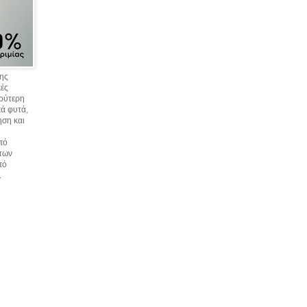
σης
κές
υρύτερη
ά φυτά,
ηση και
πό
 των
πό
.