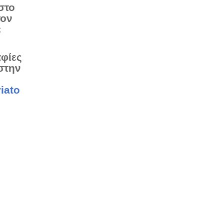
στο
τον
ε
αφίες
στην
iato