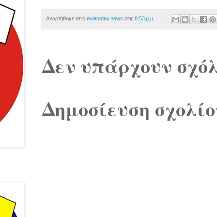
Αναρτήθηκε από
eviatoday.news
στις
8:53 μ.μ.
Δεν υπάρχουν σχόλ
Δημοσίευση σχολίο