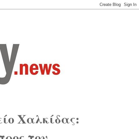
είο Χαλκίδας:
προς τον