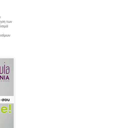
α
τηση των
αύσιμά
αυσίμων