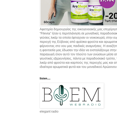
Αφετηρία δημιουργίας της οικογενειακής μας επιχείρη
“Filevia” ήταν η περιπλάνηση σε μοναδικές παραδοσια
γεύσεις λικέρ τα οποία έφτιαχναν οι νοικοκυρές στην ε
περιοχή της Εύβοιας από φρέσκα φρούτα και αρωματικ
φέρνοντας στο νου μας παιδικές αναμνήσεις. Η αναζήτ
η φαντασία μας έδωσαν την ιδέα να ενσταλάξουμε στην
παραγωγή όλον αυτό τον πλούτο των γνώσεων μέσα α
γευστικές εξερευνήσεις, πάντα με παραδοσιακό τρόπο,
λικέρ από φρούτα και καρπούς της περιοχής μας και α
ιδιαίτερα αρωματικά φυτά και του μοναδικού Αρώοινου
listen....
elegant radio