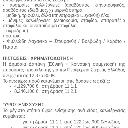
• αροτραίες καλλιέργειες (αραβόσιτος κτηνοτροφικός,
αραβόσιτος εδώδιμος, χειμερινά σιτηρά,
μηδική, τριφύλλι, άλλα κτηνοτροφικά ψυχανθή) ή/και
• μόνιμες καλλιέργειες (ελαιοκομία, σταφίδα, επιτραπέζια
σταφύλια και οινοποιήσιμα σταφύλια,
ακρόδρυα)
• όσπρια
• Φυλλώδη Λαχανικά – Σταυρανθή / Βολβώδη / Καρότο /
Πατάτα
ΠΙΣΤΩΣΕΙΣ - ΧΡΗΜΑΤΟΔΟΤΗΣΗ
Η Δημόσια Δαπάνη (Εθνική + Κοινοτική συμμετοχή) της
παρούσας πρόσκλησης για την Περιφέρεια Στερεάς Ελλάδας
ανέρχεται σε
12.375.800
€
.
Το ανωτέρω ποσό κατανέμεται
στις δράσεις ως εξής:
4.129.700 €
στη Δράση 11.1.1
8.246.100 €
στη Δράση 11.2.1
ΎΨΟΣ ΕΝΙΣΧΥΣΗΣ
Το μέγιστο ετήσιο ύψος ενίσχυσης ανά είδος καλλιέργειας
κυμαίνεται:
·
για τη Δράση 11.1.1
από 122 έως 900 €/Ha/έτος
·
για τη Δράση 11.2.1
από 120 έως 900 €/Ha/έτος