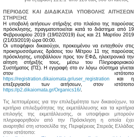
ΠΕΡΙΟΔΟΣ ΚΑΙ ΔΙΑΔΙΚΑΣΙΑ ΥΠΟΒΟΛΗΣ ΑΙΤΗΣΕΩΝ
ΣΤΗΡΙΞΗΣ
Η υποβολή αιτήσεων στήριξης στο πλαίσιο της παρούσας
πρόσκλησης, πραγματοποιείται κατά το διάστημα από 19
Φεβρουαρίου 2019 (19/02/2019) έως και 21 Μαρτίου 2019
(21/03/2019) ώρα 00:00.
Οι υποψήφιοι δικαιούχοι, προκειμένου να ενταχθούν στις
προκηρυσσόμενες δράσεις του Μέτρου 11 της παρούσας
πρόσκλησης, υποβάλλουν προς τον ΕΦΔ, ηλεκτρονικά την
αίτηση στήριξής τους, μέσω του Πληροφοριακού
Συστήματος (ΠΣ). Η εγγραφή στο εν λόγω σύστημα γίνεται
στον ιστότοπο
https://registration.dikaiomata.gr/user_registration
και η
επεξεργασία των αιτήσεων, στον ιστότοπο
https://p2.dikaiomata.gr/Organics16/
.
Τις λεπτομέρειες για την επιλεξιμότητα των δικαιούχων, τα
κριτήρια επιλεξιμότητας της εκμετάλλευσης και τα κριτήρια
επιλογής της εκμετάλλευσης, οι υποψήφιοι μπορούν
πληροφορηθούν από την Πρόσκληση η οποία έχει
αναρτηθεί στη ιστοσελίδα της Περιφέρειας Στερεάς Ελλάδας
στον ιστότοπο: