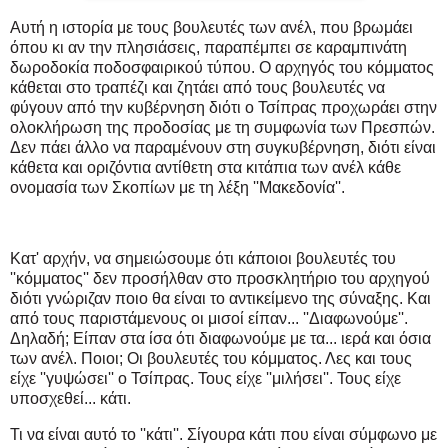
Αυτή η ιστορία με τους βουλευτές των ανέλ, που βρωμάει
όπου κι αν την πλησιάσεις, παραπέμπει σε καραμπινάτη
δωροδοκία ποδοσφαιρικού τύπου. Ο αρχηγός του κόμματος
κάθεται στο τραπέζι και ζητάει από τους βουλευτές να
φύγουν από την κυβέρνηση διότι ο Τσίπρας προχωράει στην
ολοκλήρωση της προδοσίας με τη συμφωνία των Πρεσπών.
Δεν πάει άλλο να παραμένουν στη συγκυβέρνηση, διότι είναι
κάθετα και οριζόντια αντίθετη στα κιτάπια των ανέλ κάθε
ονομασία των Σκοπίων με τη λέξη ''Μακεδονία''.
Κατ' αρχήν, να σημειώσουμε ότι κάποιοι βουλευτές του
''κόμματος'' δεν προσήλθαν στο προσκλητήριο του αρχηγού
διότι γνώριζαν ποιο θα είναι το αντικείμενο της σύναξης. Και
από τους παριστάμενους οι μισοί είπαν... ''Διαφωνούμε''.
Δηλαδή; Είπαν στα ίσα ότι διαφωνούμε με τα... ιερά και όσια
των ανέλ. Ποιοι; Οι βουλευτές του κόμματος. Λες και τους
είχε ''γυψώσει'' ο Τσίπρας. Τους είχε ''μιλήσει''. Τους είχε
υποσχεθεί... κάτι.
Τι να είναι αυτό το ''κάτι''. Σίγουρα κάτι που είναι σύμφωνο με