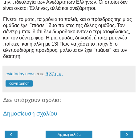
την... ιδεολογία των Ανεξάρτητων Ελλήνων. Οι οποίοι δεν
είναι σκέτοι Έλληνες, αλλά και ανεξάρτητοι.
Γίνεται το ματς, τα χρόνια τα παλιά, και ο πρόεδρος της μιας
ομάδας έχει ''πιάσει'' δυο παίκτες της άλλης ομάδας. Τον
σέντερ μπακ, διότι δεν δωροδοκούνταν ο τερματοφύλακας,
και τον σέντερ φορ. Η μια ομάδα, δηλαδή, έπαιζε με εννέα
παίκτες, και η άλλη με 13! Πως να χάσει το παιχνίδι ο
αλεπουδιάρης πρόεδρος, μάλιστα αν έχει ''πιάσει'' και τον
διαιτητή.
eviatoday.news
στις
9:37 μ.μ.
Κοινή χρήση
Δεν υπάρχουν σχόλια:
Δημοσίευση σχολίου
‹
›
Αρχική σελίδα