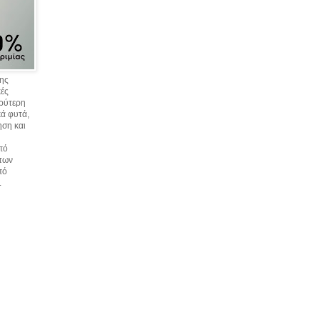
σης
κές
υρύτερη
ά φυτά,
ηση και
πό
 των
πό
.