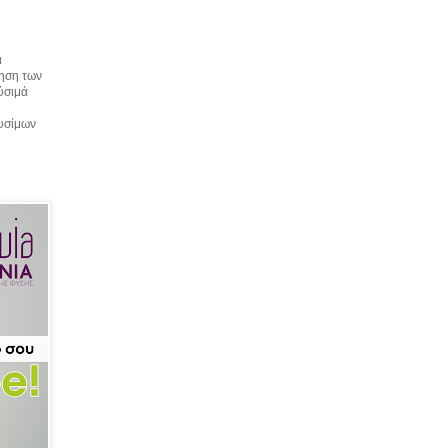
α
τηση των
αύσιμά
αυσίμων