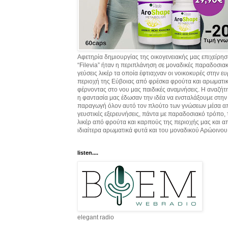
Αφετηρία δημιουργίας της οικογενειακής μας επιχείρη
“Filevia” ήταν η περιπλάνηση σε μοναδικές παραδοσια
γεύσεις λικέρ τα οποία έφτιαχναν οι νοικοκυρές στην ε
περιοχή της Εύβοιας από φρέσκα φρούτα και αρωματικ
φέρνοντας στο νου μας παιδικές αναμνήσεις. Η αναζήτ
η φαντασία μας έδωσαν την ιδέα να ενσταλάξουμε στην
παραγωγή όλον αυτό τον πλούτο των γνώσεων μέσα α
γευστικές εξερευνήσεις, πάντα με παραδοσιακό τρόπο,
λικέρ από φρούτα και καρπούς της περιοχής μας και α
ιδιαίτερα αρωματικά φυτά και του μοναδικού Αρώοινου
listen....
elegant radio