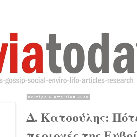
Δευτέρα 6 Απριλίου 2020
Δ. Κατσούλης: Πότ
περιοχές της Ευβο