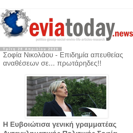
Τρίτη 28 Απριλίου 2020
Σοφία Νικολάου - Επιδημία απευθείας
αναθέσεων σε... πρωτάρηδες!!
Η Ευβοιώτισα γενική γραμματέας