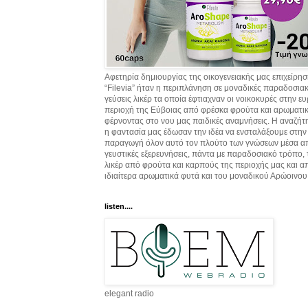
Αφετηρία δημιουργίας της οικογενειακής μας επιχείρη
“Filevia” ήταν η περιπλάνηση σε μοναδικές παραδοσια
γεύσεις λικέρ τα οποία έφτιαχναν οι νοικοκυρές στην ε
περιοχή της Εύβοιας από φρέσκα φρούτα και αρωματικ
φέρνοντας στο νου μας παιδικές αναμνήσεις. Η αναζήτ
η φαντασία μας έδωσαν την ιδέα να ενσταλάξουμε στην
παραγωγή όλον αυτό τον πλούτο των γνώσεων μέσα α
γευστικές εξερευνήσεις, πάντα με παραδοσιακό τρόπο,
λικέρ από φρούτα και καρπούς της περιοχής μας και α
ιδιαίτερα αρωματικά φυτά και του μοναδικού Αρώοινου
listen....
elegant radio