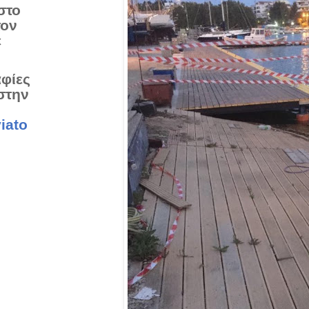
στο
τον
ε
αφίες
στην
iato