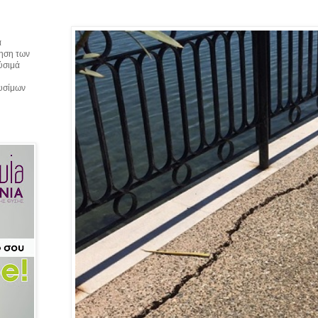
α
τηση των
αύσιμά
αυσίμων