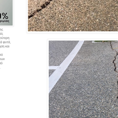
σης
κές
υρύτερη
ά φυτά,
ηση και
πό
 των
πό
.