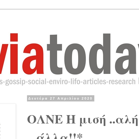
Δευτέρα 27 Απριλίου 2020
ΟΛΝΕ Η μισή ..αλή
...άλλα!!*