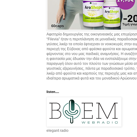
Αφετηρία δημιουργίας της οικογενειακής μας επιχείρη
“Filevia” ήταν η περιπλάνηση σε μοναδικές παραδοσια
γεύσεις λικέρ τα οποία έφτιαχναν οι νοικοκυρές στην ε
περιοχή της Εύβοιας από φρέσκα φρούτα και αρωματικ
φέρνοντας στο νου μας παιδικές αναμνήσεις. Η αναζήτ
η φαντασία μας έδωσαν την ιδέα να ενσταλάξουμε στην
παραγωγή όλον αυτό τον πλούτο των γνώσεων μέσα α
γευστικές εξερευνήσεις, πάντα με παραδοσιακό τρόπο,
λικέρ από φρούτα και καρπούς της περιοχής μας και α
ιδιαίτερα αρωματικά φυτά και του μοναδικού Αρώοινου
listen....
elegant radio