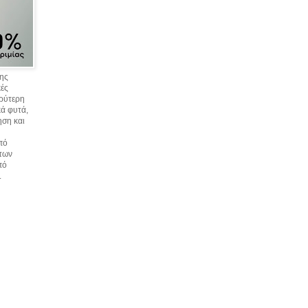
σης
κές
υρύτερη
ά φυτά,
ηση και
πό
 των
πό
.