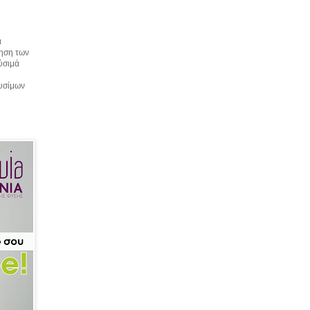
α
τηση των
αύσιμά
αυσίμων