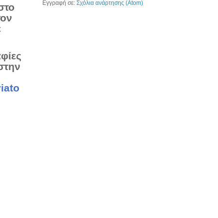
Εγγραφή σε:
Σχόλια ανάρτησης (Atom)
στο
τον
ε
αφίες
στην
iato