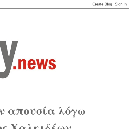
ν απουσία λόγω
μος Χαλκιδέων