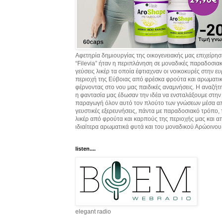
Αφετηρία δημιουργίας της οικογενειακής μας επιχείρη
“Filevia” ήταν η περιπλάνηση σε μοναδικές παραδοσια
γεύσεις λικέρ τα οποία έφτιαχναν οι νοικοκυρές στην ε
περιοχή της Εύβοιας από φρέσκα φρούτα και αρωματικ
φέρνοντας στο νου μας παιδικές αναμνήσεις. Η αναζήτ
η φαντασία μας έδωσαν την ιδέα να ενσταλάξουμε στην
παραγωγή όλον αυτό τον πλούτο των γνώσεων μέσα α
γευστικές εξερευνήσεις, πάντα με παραδοσιακό τρόπο,
λικέρ από φρούτα και καρπούς της περιοχής μας και α
ιδιαίτερα αρωματικά φυτά και του μοναδικού Αρώοινου
listen....
elegant radio