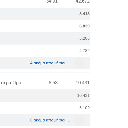
34,91
42.672
8.418
6.839
6.206
4.782
4 ακόμα υποψήφιοι …
Κίνημα Αλλαγής (ΠΑΣΟΚ-ΚΙΔΗΣΟ-Ανανεωτική Αριστερά-Προοδευτικό Κέντρο-ΕΔΕΜ-Κινήσεις Πολιτών)
8,53
10.431
10.431
3.109
6 ακόμα υποψήφιοι …