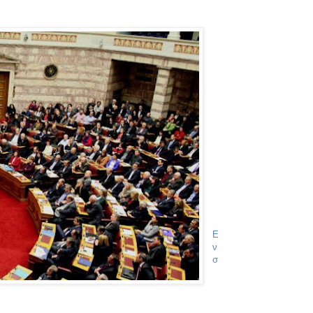
Ε
ν
σ