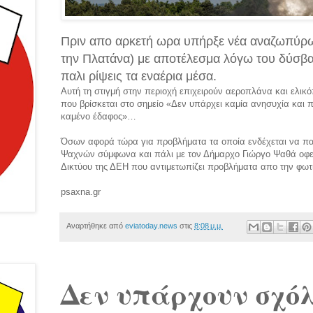
Πριν απο αρκετή ωρα υπήρξε νέα αναζωπύρ
την Πλατάνα) με αποτέλεσμα λόγω του δύσβατ
παλι ρίψεις τα εναέρια μέσα.
Αυτή τη στιγμή στην περιοχή επιχειρούν αεροπλάνα και ελι
που βρίσκεται στο σημείο «Δεν υπάρχει καμία ανησυχία και π
καμένο έδαφος»…
Όσων αφορά τώρα για προβλήματα τα οποία ενδέχεται να πα
Ψαχνών σύμφωνα και πάλι με τον Δήμαρχο Γιώργο Ψαθά οφείλ
Δικτύου της ΔΕΗ που αντιμετωπίζει προβλήματα απο την φω
psaxna.gr
Αναρτήθηκε από
eviatoday.news
στις
8:08 μ.μ.
Δεν υπάρχουν σχόλ