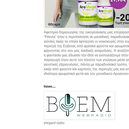
Αφετηρία δημιουργίας της οικογενειακής μας επιχείρη
“Filevia” ήταν η περιπλάνηση σε μοναδικές παραδοσια
γεύσεις λικέρ τα οποία έφτιαχναν οι νοικοκυρές στην ε
περιοχή της Εύβοιας από φρέσκα φρούτα και αρωματικ
φέρνοντας στο νου μας παιδικές αναμνήσεις. Η αναζήτ
η φαντασία μας έδωσαν την ιδέα να ενσταλάξουμε στην
παραγωγή όλον αυτό τον πλούτο των γνώσεων μέσα α
γευστικές εξερευνήσεις, πάντα με παραδοσιακό τρόπο,
λικέρ από φρούτα και καρπούς της περιοχής μας και α
ιδιαίτερα αρωματικά φυτά και του μοναδικού Αρώοινου
listen....
elegant radio