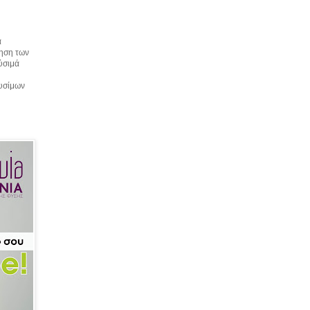
α
τηση των
αύσιμά
αυσίμων