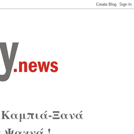
 Καμπιά-Ξανά
 Ψαχνά !