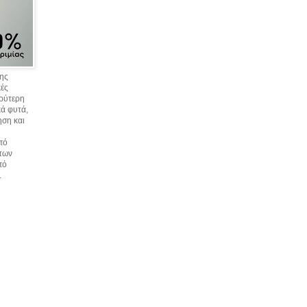
σης
κές
υρύτερη
ά φυτά,
ηση και
πό
 των
πό
.